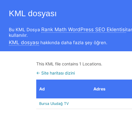
KML dosyası
Rank Math WordPress SEO Eklentisi
Bu KML Dosya
ta
kullanılır.
KML dosyası
hakkında daha fazla şey öğren.
This KML file contains 1 Locations.
← Site haritası dizini
Ad
Adres
Bursa Uludağ TV