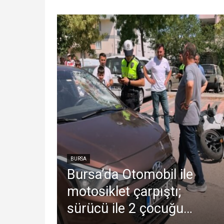
BURSA
Bursa’da Otomobil ile
motosiklet çarpıştı;
sürücü ile 2 çocuğu…