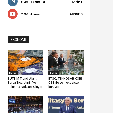
5,095
Takipçiler
TAKIP ET
2,260
Abone
ABONE OL
EKONOMI
Bursa
Bursa
BUTTİM Trend Alanı,
BTSO, TEKNOSAB KOBİ
Bursa Ticaretinin Yeni
OSB ile yeni ekosistem
Buluşma Noktası Oluyor
kuruyor