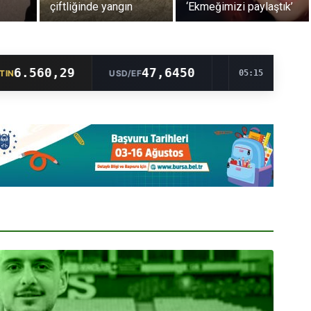
çiftliğinde yangın
‘Ekmeğimizi paylaştık’
560,29
47,6450
54,9911
USD/EF
EUR/EF
05:15