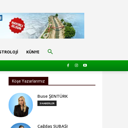
STROLOJI
KÜNYE
Köşe Yazarlarımız
Buse ŞENTÜRK
3 HABERLER
Çağdaş SUBAŞI