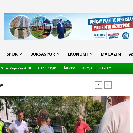
SPOR
BURSASPOR
EKONOMI
MAGAZIN
A
Canlı Yayın
İletişim
Künye
Reklam
Giriş Yap/Kayıt Ol
yan etti: ‘Ekmeğimizi paylaştık’