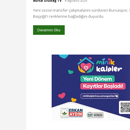
Bursa Uludağ TV
-
4 Ağustos 2026
Yeni sezon transfer çalışmalarını sürdüren Bursaspor
Başyiğit'i renklerine bağladığını duyurdu.
Devamını Oku