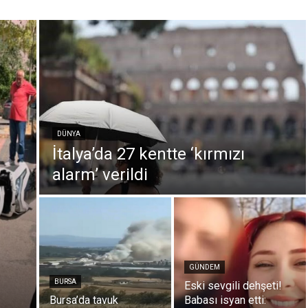
DÜNYA
İtalya’da 27 kentte ‘kırmızı
alarm’ verildi
GÜNDEM
BURSA
Eski sevgili dehşeti!
Bursa’da tavuk
Babası isyan etti: