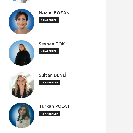
Nazan BOZAN
5 HABERLER
47,4881
54,8100
63,8450
USD
EUR
GBP
Seyhan TOK
4 HABERLER
Sultan DENLİ
21 HABERLER
Türkan POLAT
13 HABERLER