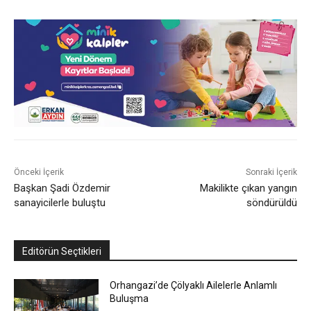
Önceki İçerik
Sonraki İçerik
Başkan Şadi Özdemir
Makilikte çıkan yangın
sanayicilerle buluştu
söndürüldü
Editörün Seçtikleri
Orhangazi’de Çölyaklı Ailelerle Anlamlı
Buluşma