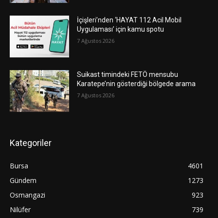
İçişleri’nden ‘HAYAT 112 Acil Mobil
Uygulaması’ için kamu spotu
7 Ağustos 2026
Suikast timindeki FETÖ mensubu
Karatepe’nin gösterdiği bölgede arama
7 Ağustos 2026
Kategoriler
Bursa
4601
Gündem
1273
Osmangazi
923
Nilüfer
739