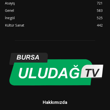
Asayiş
721
Genel
583
İnegöl
525
Kültür Sanat
442
Hakkımızda