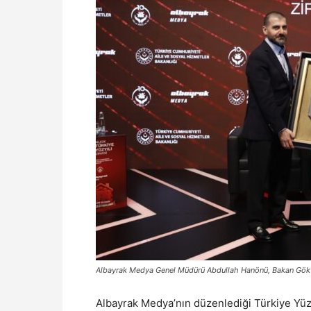
Albayrak Medya Genel Müdürü Abdullah Hanönü, Bakan Gökta
Albayrak Medya’nın düzenlediği Türkiye Yüzy