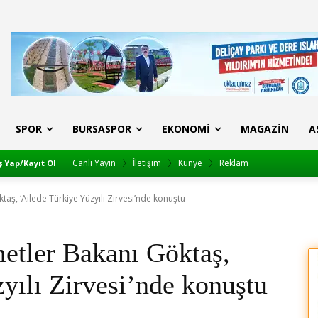
SPOR
BURSASPOR
EKONOMI
MAGAZIN
A
Canlı Yayın
İletişim
Künye
Reklam
ş Yap/Kayıt Ol
taş, ‘Ailede Türkiye Yüzyılı Zirvesi’nde konuştu
etler Bakanı Göktaş,
yılı Zirvesi’nde konuştu