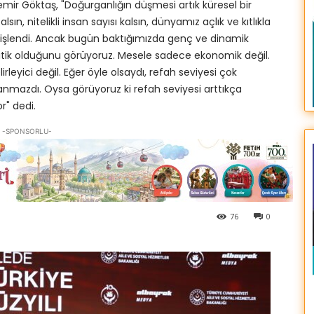
mir Göktaş, "Doğurganlığın düşmesi artık küresel bir
, nitelikli insan sayısı kalsın, dünyamız açlık ve kıtlıkla
de işlendi. Ancak bugün baktığımızda genç ve dinamik
kritik olduğunu görüyoruz. Mesele sadece ekonomik değil.
leyici değil. Eğer öyle olsaydı, refah seviyesi çok
anmazdı. Oysa görüyoruz ki refah seviyesi arttıkça
r" dedi.
-SPONSORLU-
76
0