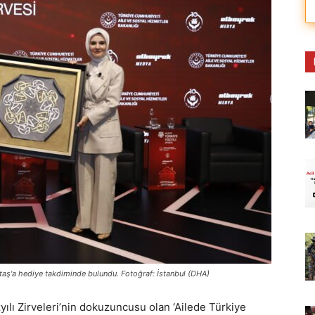
ş'a hediye takdiminde bulundu. Fotoğraf: İstanbul (DHA)
ılı Zirveleri’nin dokuzuncusu olan ‘Ailede Türkiye