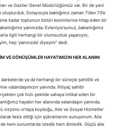
arı ve Gaziler Genel Müdürlüğümüz var. Bir de yeni
 oluşturduk. Dolayısıyla baktığımız zaman 7’den 70’e
lüme kadar toplumun bütün kesimlerine hitap eden bir
kanlığımız yanınızda. Evleniyorsunuz, bakanlığımız
arla ilgili herhangi bir olumsuzluk yaşanıyor,
im, hep ‘yanınızda’ diyeyim” dedi.
ŞİM VE DÖNÜŞÜMLER HAYATIMIZIN HER ALANINI
darbelerde ya da herhangi bir süreçte şehitlik ve
ine vatandaşımızın yanında. İhtiyaç sahibi
çekten çok hızlı şekilde sahaya intikal eden bir
anlığımız hayatın her alanında vatandaşın yanında.
ü vizyonu ortaya koyduğu, Aile ve Sosyal Hizmetler
olarak tesis ettiği için şükranlarımı sunuyorum. Aile
de hem sunumlarda izledik hem dinledik. Güçlü aile