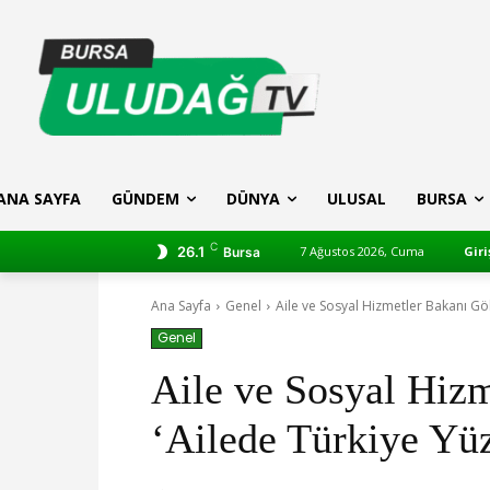
ANA SAYFA
GÜNDEM
DÜNYA
ULUSAL
BURSA
C
26.1
7 Ağustos 2026, Cuma
Giri
Bursa
Ana Sayfa
Genel
Aile ve Sosyal Hizmetler Bakanı Gök
Genel
Aile ve Sosyal Hizm
‘Ailede Türkiye Yüz