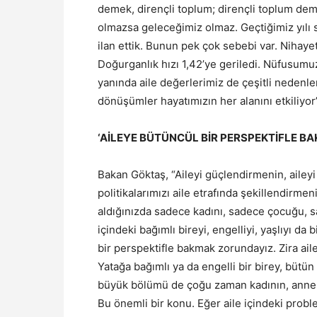
demek, dirençli toplum; dirençli toplum dem
olmazsa geleceğimiz olmaz. Geçtiğimiz yılı s
ilan ettik. Bunun pek çok sebebi var. Nihaye
Doğurganlık hızı 1,42’ye geriledi. Nüfusumu
yanında aile değerlerimiz de çeşitli nedenler
dönüşümler hayatımızın her alanını etkiliyor
‘AİLEYE BÜTÜNCÜL BİR PERSPEKTİFLE B
Bakan Göktaş, “Aileyi güçlendirmenin, aile
politikalarımızı aile etrafında şekillendirm
aldığınızda sadece kadını, sadece çocuğu, sa
içindeki bağımlı bireyi, engelliyi, yaşlıyı d
bir perspektifle bakmak zorundayız. Zira aile 
Yatağa bağımlı ya da engelli bir birey, bütün
büyük bölümü de çoğu zaman kadının, annen
Bu önemli bir konu. Eğer aile içindeki proble