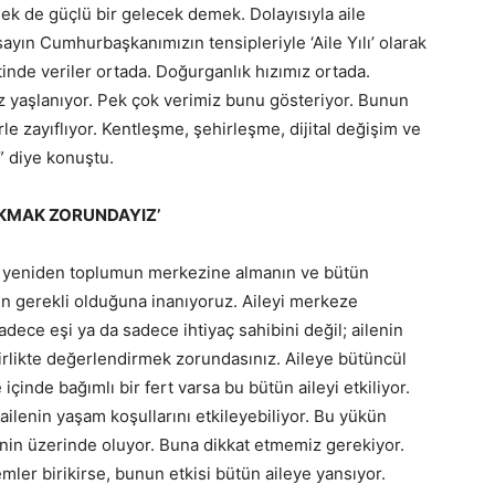
ek de güçlü bir gelecek demek. Dolayısıyla aile
ayın Cumhurbaşkanımızın tensipleriyle ‘Aile Yılı’ olarak
tinde veriler ortada. Doğurganlık hızımız ortada.
z yaşlanıyor. Pek çok verimiz bunu gösteriyor. Bunun
le zayıflıyor. Kentleşme, şehirleşme, dijital değişim ve
” diye konuştu.
AKMAK ZORUNDAYIZ’
yi yeniden toplumun merkezine almanın ve bütün
enin gerekli olduğuna inanıyoruz. Aileyi merkeze
dece eşi ya da sadece ihtiyaç sahibini değil; ailenin
a birlikte değerlendirmek zorundasınız. Aileye bütüncül
içinde bağımlı bir fert varsa bu bütün aileyi etkiliyor.
 ailenin yaşam koşullarını etkileyebiliyor. Bu yükün
in üzerinde oluyor. Buna dikkat etmemiz gerekiyor.
mler birikirse, bunun etkisi bütün aileye yansıyor.