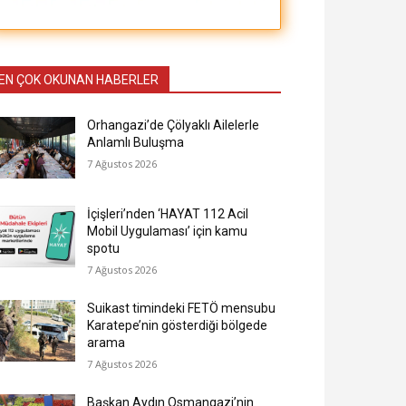
EN ÇOK OKUNAN HABERLER
Orhangazi’de Çölyaklı Ailelerle
Anlamlı Buluşma
7 Ağustos 2026
İçişleri’nden ‘HAYAT 112 Acil
Mobil Uygulaması’ için kamu
spotu
7 Ağustos 2026
Suikast timindeki FETÖ mensubu
Karatepe’nin gösterdiği bölgede
arama
7 Ağustos 2026
Başkan Aydın Osmangazi’nin