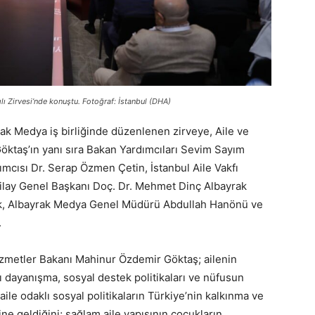
lı Zirvesi’nde konuştu. Fotoğraf: İstanbul (DHA)
rak Medya iş birliğinde düzenlenen zirveye, Aile ve
ktaş’ın yanı sıra Bakan Yardımcıları Sevim Sayım
mcısı Dr. Serap Özmen Çetin, İstanbul Aile Vakfı
ilay Genel Başkanı Doç. Dr. Mehmet Dinç Albayrak
k, Albayrak Medya Genel Müdürü Abdullah Hanönü ve
.
izmetler Bakanı Mahinur Özdemir Göktaş; ailenin
ı dayanışma, sosyal destek politikaları ve nüfusun
 aile odaklı sosyal politikaların Türkiye’nin kalkınma ve
ne geldiğini; sağlam aile yapısının çocukların