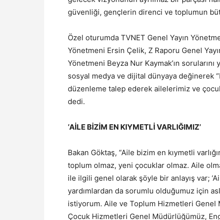
güvenliği, gençlerin direnci ve toplumun bü
Özel oturumda TVNET Genel Yayın Yönetmeni
Yönetmeni Ersin Çelik, Z Raporu Genel Yayı
Yönetmeni Beyza Nur Kaymak’ın sorularını y
sosyal medya ve dijital dünyaya değinerek “Bi
düzenleme talep ederek ailelerimiz ve çocuk
dedi.
‘AİLE BİZİM EN KIYMETLİ VARLIĞIMIZ’
Bakan Göktaş, “Aile bizim en kıymetli varlı
toplum olmaz, yeni çocuklar olmaz. Aile olm
ile ilgili genel olarak şöyle bir anlayış var; 
yardımlardan da sorumlu olduğumuz için as
istiyorum. Aile ve Toplum Hizmetleri Gene
Çocuk Hizmetleri Genel Müdürlüğümüz, Enge