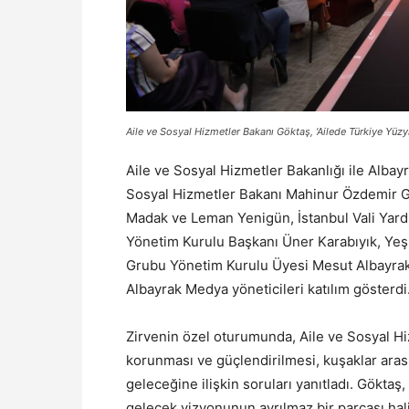
Aile ve Sosyal Hizmetler Bakanı Göktaş, ‘Ailede Türkiye Yüzyı
Aile ve Sosyal Hizmetler Bakanlığı ile Albay
Sosyal Hizmetler Bakanı Mahinur Özdemir Gö
Madak ve Leman Yenigün, İstanbul Vali Yardı
Yönetim Kurulu Başkanı Üner Karabıyık, Yeş
Grubu Yönetim Kurulu Üyesi Mesut Albayra
Albayrak Medya yöneticileri katılım gösterdi
Zirvenin özel oturumunda, Aile ve Sosyal H
korunması ve güçlendirilmesi, kuşaklar aras
geleceğine ilişkin soruları yanıtladı. Göktaş,
gelecek vizyonunun ayrılmaz bir parçası hali