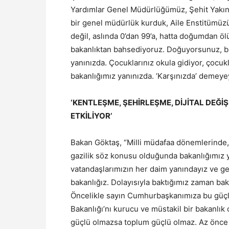
Yardımlar Genel Müdürlüğümüz, Şehit Yakınl
bir genel müdürlük kurduk, Aile Enstitümüzü
değil, aslında 0’dan 99’a, hatta doğumdan ö
bakanlıktan bahsediyoruz. Doğuyorsunuz, ba
yanınızda. Çocuklarınız okula gidiyor, çocukl
bakanlığımız yanınızda. ‘Karşınızda’ demeyey
‘KENTLEŞME, ŞEHİRLEŞME, DİJİTAL DEĞİ
ETKİLİYOR’
Bakan Göktaş, “Milli müdafaa dönemlerinde, 
gazilik söz konusu olduğunda bakanlığımız y
vatandaşlarımızın her daim yanındayız ve ger
bakanlığız. Dolayısıyla baktığımız zaman bak
Öncelikle sayın Cumhurbaşkanımıza bu güçl
Bakanlığı’nı kurucu ve müstakil bir bakanlık 
güçlü olmazsa toplum güçlü olmaz. Az önce 