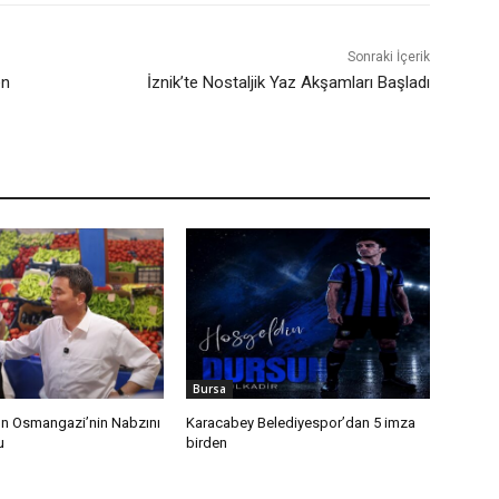
Sonraki İçerik
en
İznik’te Nostaljik Yaz Akşamları Başladı
Bursa
n Osmangazi’nin Nabzını
Karacabey Belediyespor’dan 5 imza
u
birden