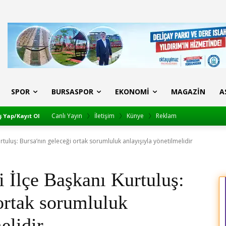
SPOR
BURSASPOR
EKONOMI
MAGAZIN
A
Canlı Yayın
İletişim
Künye
Reklam
ş Yap/Kayıt Ol
tuluş: Bursa’nın geleceği ortak sorumluluk anlayışıyla yönetilmelidir
 İlçe Başkanı Kurtuluş:
ortak sorumluluk
elidir