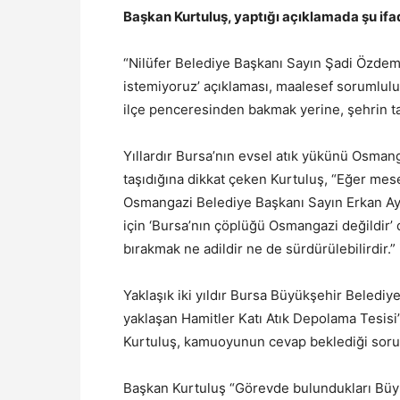
Başkan Kurtuluş, yaptığı açıklamada şu ifad
“Nilüfer Belediye Başkanı Sayın Şadi Özdemir’
istemiyoruz’ açıklaması, maalesef sorumluluk
ilçe penceresinden bakmak yerine, şehrin ta
Yıllardır Bursa’nın evsel atık yükünü Osmang
taşıdığına dikkat çeken Kurtuluş, “Eğer mes
Osmangazi Belediye Başkanı Sayın Erkan Aydı
için ‘Bursa’nın çöplüğü Osmangazi değildir’ 
bırakmak ne adildir ne de sürdürülebilirdir.” 
Yaklaşık iki yıldır Bursa Büyükşehir Beledi
yaklaşan Hamitler Katı Atık Depolama Tesisi’
Kurtuluş, kamuoyunun cevap beklediği sorul
Başkan Kurtuluş “Görevde bulundukları Büyük