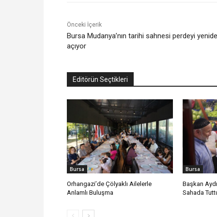
Önceki İçerik
Bursa Mudanya’nın tarihi sahnesi perdeyi yenid
açıyor
Editörün Seçtikleri
Bursa
Bursa
Orhangazi’de Çölyaklı Ailelerle
Başkan Aydı
Anlamlı Buluşma
Sahada Tutt