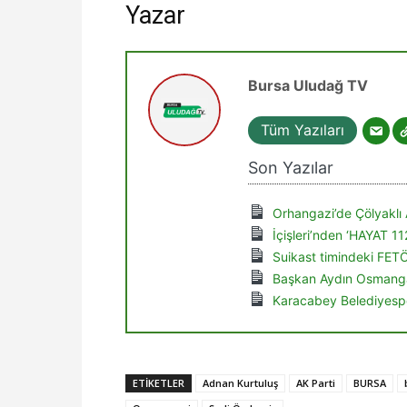
Yazar
Bursa Uludağ TV
Tüm Yazıları
Son Yazılar
Orhangazi’de Çölyaklı 
İçişleri’nden ‘HAYAT 1
Suikast timindeki FET
Başkan Aydın Osmanga
Karacabey Belediyespo
ETIKETLER
Adnan Kurtuluş
AK Parti
BURSA