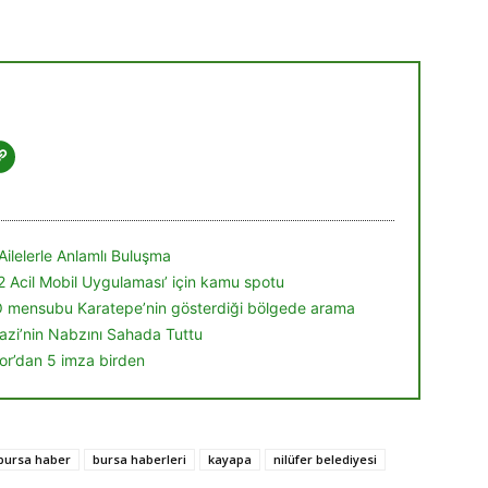
Ailelerle Anlamlı Buluşma
12 Acil Mobil Uygulaması’ için kamu spotu
Ö mensubu Karatepe’nin gösterdiği bölgede arama
zi’nin Nabzını Sahada Tuttu
r’dan 5 imza birden
bursa haber
bursa haberleri
kayapa
nilüfer belediyesi