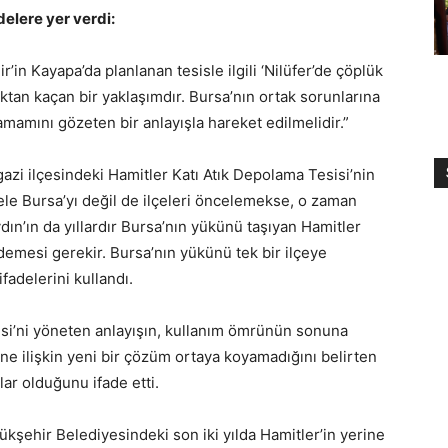
elere yer verdi:
in Kayapa’da planlanan tesisle ilgili ‘Nilüfer’de çöplük
tan kaçan bir yaklaşımdır. Bursa’nın ortak sorunlarına
mamını gözeten bir anlayışla hareket edilmelidir.”
azi ilçesindeki Hamitler Katı Atık Depolama Tesisi’nin
ele Bursa’yı değil de ilçeleri öncelemekse, o zaman
n’ın da yıllardır Bursa’nın yükünü taşıyan Hamitler
demesi gerekir. Bursa’nın yükünü tek bir ilçeye
ifadelerini kullandı.
yesi’ni yöneten anlayışın, kullanım ömrünün sonuna
ne ilişkin yeni bir çözüm ortaya koyamadığını belirten
ar olduğunu ifade etti.
şehir Belediyesindeki son iki yılda Hamitler’in yerine