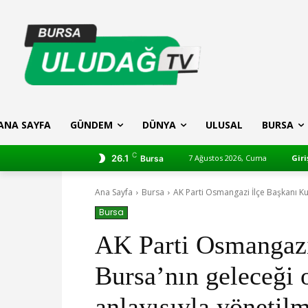
ANA SAYFA
GÜNDEM
DÜNYA
ULUSAL
BURSA
C
26.1
7 Ağustos 2026, Cuma
Giri
Bursa
Ana Sayfa
Bursa
AK Parti Osmangazi İlçe Başkanı Kur
Bursa
AK Parti Osmangazi
Bursa’nın geleceği 
anlayışıyla yönetilm