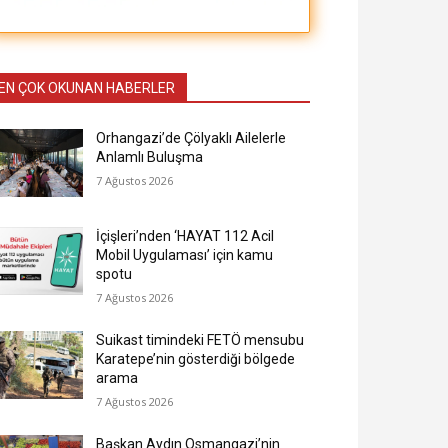
EN ÇOK OKUNAN HABERLER
Orhangazi’de Çölyaklı Ailelerle
Anlamlı Buluşma
7 Ağustos 2026
İçişleri’nden ‘HAYAT 112 Acil
Mobil Uygulaması’ için kamu
spotu
7 Ağustos 2026
Suikast timindeki FETÖ mensubu
Karatepe’nin gösterdiği bölgede
arama
7 Ağustos 2026
Başkan Aydın Osmangazi’nin