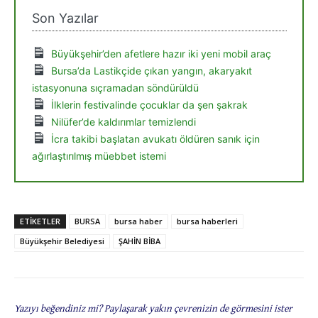
Son Yazılar
Büyükşehir’den afetlere hazır iki yeni mobil araç
Bursa’da Lastikçide çıkan yangın, akaryakıt
istasyonuna sıçramadan söndürüldü
İlklerin festivalinde çocuklar da şen şakrak
Nilüfer’de kaldırımlar temizlendi
İcra takibi başlatan avukatı öldüren sanık için
ağırlaştırılmış müebbet istemi
ETIKETLER
BURSA
bursa haber
bursa haberleri
Büyükşehir Belediyesi
ŞAHİN BİBA
Yazıyı beğendiniz mi? Paylaşarak yakın çevrenizin de görmesini ister