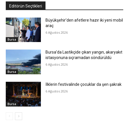
Editörün Seçtikleri
Büyükşehir’den afetlere hazır iki yeni mobil
araç
6 Ağustos 2026
Bursa
Bursa’da Lastikçide çıkan yangın, akaryakıt
istasyonuna sıçramadan söndürüldü
6 Ağustos 2026
Bursa
İlklerin festivalinde çocuklar da şen şakrak
6 Ağustos 2026
Bursa