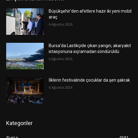
Büyükşehir’den afetlere hazır iki yeni mobil
araç
6 Ağustos 2026
Bursa’da Lastikçide çıkan yangın, akaryakıt
istasyonuna sıçramadan söndürüldü
6 Ağustos 2026
İlklerin festivalinde çocuklar da şen şakrak
6 Ağustos 2026
Kategoriler
Bursa
4581