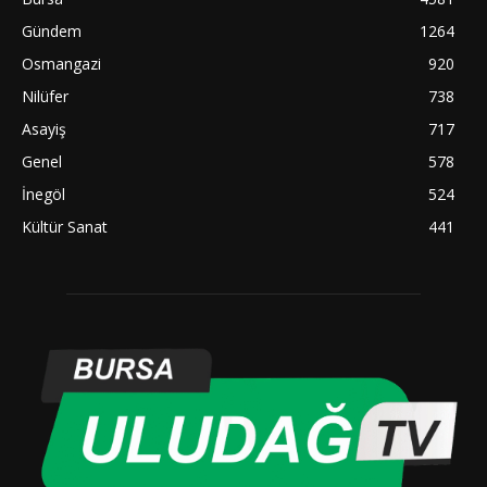
Gündem
1264
Osmangazi
920
Nilüfer
738
Asayiş
717
Genel
578
İnegöl
524
Kültür Sanat
441