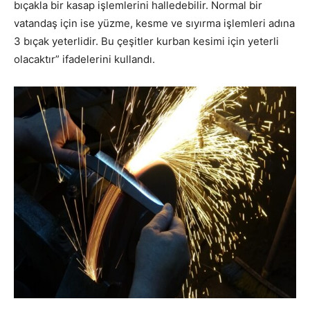
bıçakla bir kasap işlemlerini halledebilir. Normal bir
vatandaş için ise yüzme, kesme ve sıyırma işlemleri adına
3 bıçak yeterlidir. Bu çeşitler kurban kesimi için yeterli
olacaktır” ifadelerini kullandı.