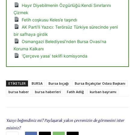
Hayır Diyebilmenin Özgürlüğü:Kendi Sınırlarını
Çizmek
Fetih coşkusu Keles’e taşındı
AK Parti’li Yazıcı: Terörsüz Türkiye sürecinde yeni
bir safhaya girdik
Osmangazi Belediyesi’nden Bursa Ovası’na
Koruma Kalkanı
‘Çerçeve yasa’ teklifi komisyonda
ETIKETLER
BURSA
Bursa bıçağı
Bursa Bıçakçılar Odası Başkanı
bursa haber
bursa haberleri
Fatih Adliğ
kurban bayramı
Yazıyı beğendiniz mi? Paylaşarak yakın çevrenizin de görmesini ister
misiniz?