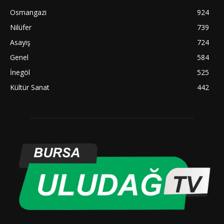
Osmangazi
924
Nilüfer
739
Asayiş
724
Genel
584
İnegöl
525
Kültür Sanat
442