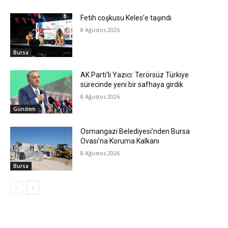
Fetih coşkusu Keles’e taşındı
8 Ağustos 2026
Bursa
AK Parti’li Yazıcı: Terörsüz Türkiye
sürecinde yeni bir safhaya girdik
8 Ağustos 2026
Gündem
Osmangazi Belediyesi’nden Bursa
Ovası’na Koruma Kalkanı
8 Ağustos 2026
Bursa