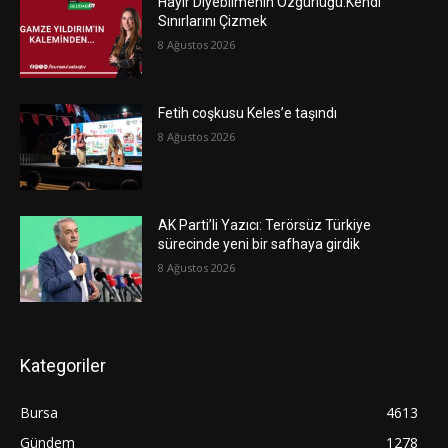
Hayır Diyebilmenin Özgürlüğü:Kendi
Sınırlarını Çizmek
8 Ağustos 2026
Fetih coşkusu Keles’e taşındı
8 Ağustos 2026
AK Parti’li Yazıcı: Terörsüz Türkiye
sürecinde yeni bir safhaya girdik
8 Ağustos 2026
Kategoriler
Bursa
4613
Gündem
1278