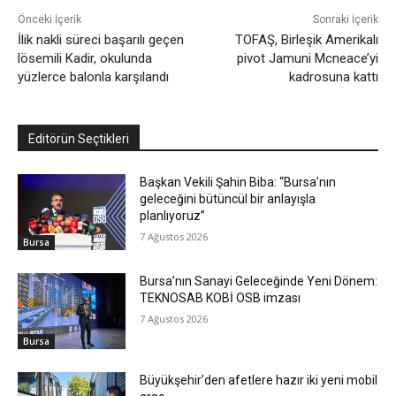
Önceki İçerik
Sonraki İçerik
İlik nakli süreci başarılı geçen
TOFAŞ, Birleşik Amerikalı
lösemili Kadir, okulunda
pivot Jamuni Mcneace’yi
yüzlerce balonla karşılandı
kadrosuna kattı
Editörün Seçtikleri
Başkan Vekili Şahin Biba: “Bursa’nın
geleceğini bütüncül bir anlayışla
planlıyoruz”
7 Ağustos 2026
Bursa
Bursa’nın Sanayi Geleceğinde Yeni Dönem:
TEKNOSAB KOBİ OSB imzası
7 Ağustos 2026
Bursa
Büyükşehir’den afetlere hazır iki yeni mobil