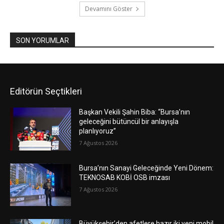
Devamını Göster
SON YORUMLAR
Editörün Seçtikleri
Başkan Vekili Şahin Biba: “Bursa’nın
geleceğini bütüncül bir anlayışla
planlıyoruz”
7 Ağustos 2026
Bursa’nın Sanayi Geleceğinde Yeni Dönem:
TEKNOSAB KOBİ OSB imzası
7 Ağustos 2026
Büyükşehir’den afetlere hazır iki yeni mobil