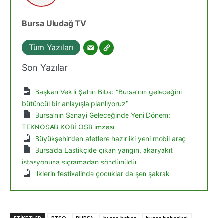
Bursa Uludağ TV
Tüm Yazıları
Son Yazılar
Başkan Vekili Şahin Biba: “Bursa’nın geleceğini
bütüncül bir anlayışla planlıyoruz”
Bursa’nın Sanayi Geleceğinde Yeni Dönem:
TEKNOSAB KOBİ OSB imzası
Büyükşehir’den afetlere hazır iki yeni mobil araç
Bursa’da Lastikçide çıkan yangın, akaryakıt
istasyonuna sıçramadan söndürüldü
İlklerin festivalinde çocuklar da şen şakrak
ETIKETLER
BTSO
BURSA
bursa haber
bursa haberleri