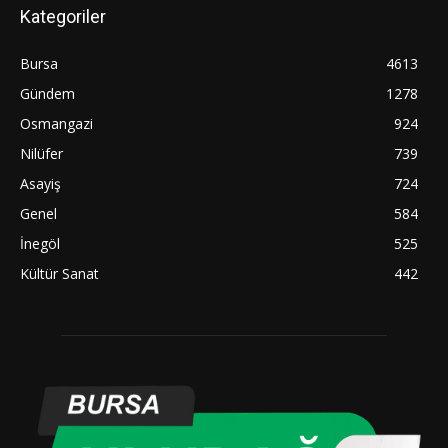
Kategoriler
Bursa
4613
Gündem
1278
Osmangazi
924
Nilüfer
739
Asayiş
724
Genel
584
İnegöl
525
Kültür Sanat
442