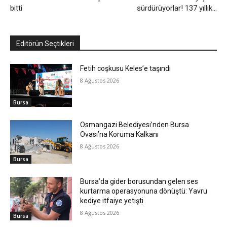
bitti
sürdürüyorlar! 137 yıllık…
Editörün Seçtikleri
Fetih coşkusu Keles’e taşındı
8 Ağustos 2026
Bursa
Osmangazi Belediyesi’nden Bursa
Ovası’na Koruma Kalkanı
8 Ağustos 2026
Bursa
Bursa’da gider borusundan gelen ses
kurtarma operasyonuna dönüştü: Yavru
kediye itfaiye yetişti
8 Ağustos 2026
Bursa