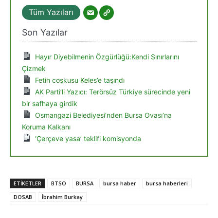
Tüm Yazıları
Son Yazılar
Hayır Diyebilmenin Özgürlüğü:Kendi Sınırlarını
Çizmek
Fetih coşkusu Keles’e taşındı
AK Parti’li Yazıcı: Terörsüz Türkiye sürecinde yeni
bir safhaya girdik
Osmangazi Belediyesi’nden Bursa Ovası’na
Koruma Kalkanı
‘Çerçeve yasa’ teklifi komisyonda
ETIKETLER
BTSO
BURSA
bursa haber
bursa haberleri
DOSAB
İbrahim Burkay