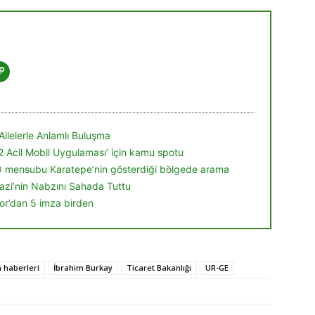
Ailelerle Anlamlı Buluşma
12 Acil Mobil Uygulaması’ için kamu spotu
Ö mensubu Karatepe’nin gösterdiği bölgede arama
zi’nin Nabzını Sahada Tuttu
r’dan 5 imza birden
 haberleri
İbrahim Burkay
Ticaret Bakanlığı
UR-GE