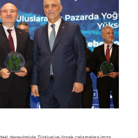
eki deneyimiyle Türkiye’ye örnek çalışmalara imza