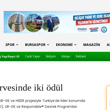
SPOR
BURSASPOR
EKONOMI
MAGAZIN
A
Canlı Yayın
İletişim
Künye
Reklam
ş Yap/Kayıt Ol
esinde iki ödül
 UR-GE ve HİSER projesiyle Türkiye’de lider konumda
O), UR-GE ve Responsible® Destek Programları