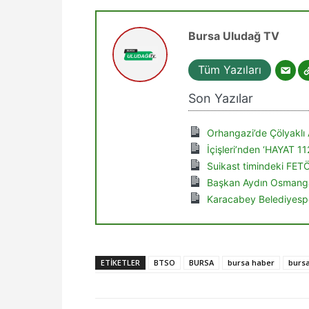
Bursa Uludağ TV
Tüm Yazıları
Son Yazılar
Orhangazi’de Çölyaklı 
İçişleri’nden ‘HAYAT 1
Suikast timindeki FET
Başkan Aydın Osmanga
Karacabey Belediyespo
ETIKETLER
BTSO
BURSA
bursa haber
bursa