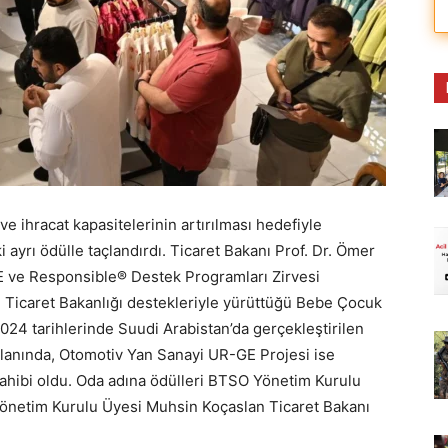
e ihracat kapasitelerinin artırılması hedefiyle
 ayrı ödülle taçlandırdı. Ticaret Bakanı Prof. Dr. Ömer
-GE ve Responsible® Destek Programları Zirvesi
icaret Bakanlığı destekleriyle yürüttüğü Bebe Çocuk
24 tarihlerinde Suudi Arabistan’da gerçekleştirilen
 alanında, Otomotiv Yan Sanayi UR-GE Projesi ise
sahibi oldu. Oda adına ödülleri BTSO Yönetim Kurulu
netim Kurulu Üyesi Muhsin Koçaslan Ticaret Bakanı