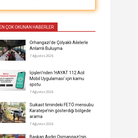
EN ÇOK OKUNAN HABERLER
Orhangazi’de Çölyaklı Ailelerle
Anlamlı Buluşma
7 Ağustos 2026
İçişleri’nden ‘HAYAT 112 Acil
Mobil Uygulaması’ için kamu
spotu
7 Ağustos 2026
Suikast timindeki FETÖ mensubu
Karatepe’nin gösterdiği bölgede
arama
7 Ağustos 2026
Başkan Aydın Osmangazi’nin