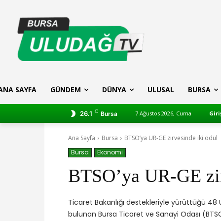
ANA SAYFA
GÜNDEM
DÜNYA
ULUSAL
BURSA
C
26.1
7 Ağustos 2026, Cuma
Giri
Bursa
Ana Sayfa
Bursa
BTSO’ya UR-GE zirvesinde iki ödül
Bursa
Ekonomi
BTSO’ya UR-GE zirv
Ticaret Bakanlığı destekleriyle yürüttüğü 48
bulunan Bursa Ticaret ve Sanayi Odası (BTS