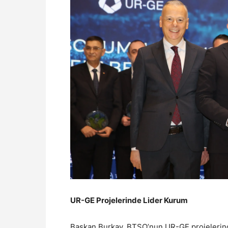
UR-GE Projelerinde Lider Kurum
Başkan Burkay, BTSO’nun UR-GE projelerind