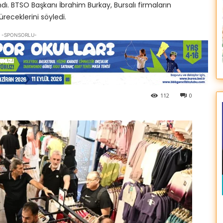
ndı. BTSO Başkanı İbrahim Burkay, Bursalı firmaların
receklerini söyledi.
-SPONSORLU-
112
0