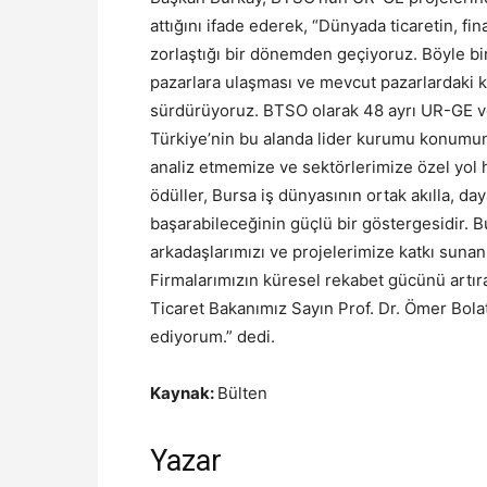
attığını ifade ederek, “Dünyada ticaretin, f
zorlaştığı bir dönemden geçiyoruz. Böyle bir
pazarlara ulaşması ve mevcut pazarlardaki k
sürdürüyoruz. BTSO olarak 48 ayrı UR-GE v
Türkiye’nin bu alanda lider kurumu konumund
analiz etmemize ve sektörlerimize özel yol h
ödüller, Bursa iş dünyasının ortak akılla, da
başarabileceğinin güçlü bir göstergesidir. 
arkadaşlarımızı ve projelerimize katkı suna
Firmalarımızın küresel rekabet gücünü artıra
Ticaret Bakanımız Sayın Prof. Dr. Ömer Bolat
ediyorum.” dedi.
Kaynak:
Bülten
Yazar