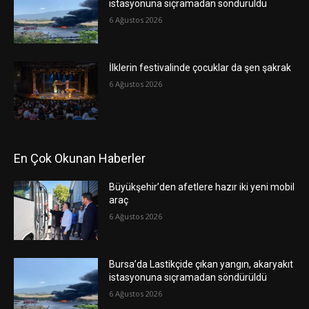
istasyonuna sıçramadan söndürüldü
6 Ağustos 2026
İlklerin festivalinde çocuklar da şen şakrak
6 Ağustos 2026
En Çok Okunan Haberler
Büyükşehir’den afetlere hazır iki yeni mobil
araç
6 Ağustos 2026
Bursa’da Lastikçide çıkan yangın, akaryakıt
istasyonuna sıçramadan söndürüldü
6 Ağustos 2026