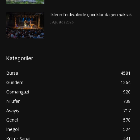
İlklerin festivalinde çocuklar da şen şakrak
6 Ağustos 2026
Kategoriler
Bursa
4581
Gündem
1264
Osmangazi
920
Nilüfer
738
Asayiş
717
Genel
578
İnegöl
524
Kültür Sanat
441