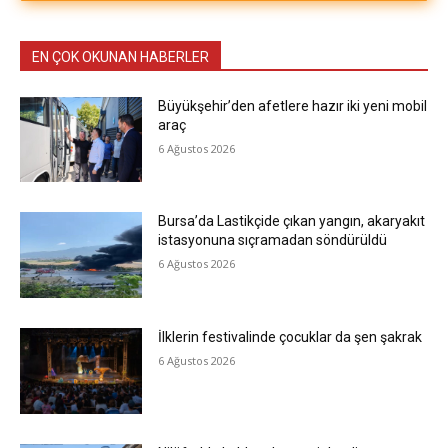
EN ÇOK OKUNAN HABERLER
Büyükşehir’den afetlere hazır iki yeni mobil
araç
6 Ağustos 2026
Bursa’da Lastikçide çıkan yangın, akaryakıt
istasyonuna sıçramadan söndürüldü
6 Ağustos 2026
İlklerin festivalinde çocuklar da şen şakrak
6 Ağustos 2026