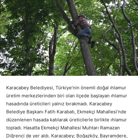
Karacabey Belediyesi, Türkiye’nin önemli doğal ıhlamur
üretim merkezlerinden biri olan ilçede başlayan ıhlamur
hasadında üreticileri yalnız bırakmadı. Karacabey
Belediye Başkanı Fatih Karabatı, Ekmekçi Mahallesi’nde
düzenlenen hasada katılarak üreticilerle birlikte ıhlamur
topladı. Hasatta Ekmekçi Mahallesi Muhtarı Ramazan
Diğrenci de yer aldı. Karacabey; Boğazköy, Bayramdere,