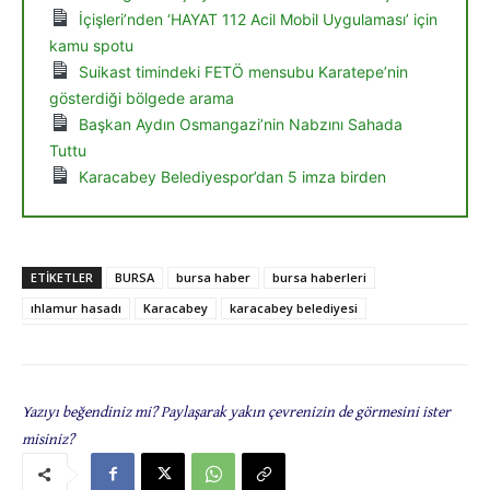
İçişleri’nden ‘HAYAT 112 Acil Mobil Uygulaması’ için
kamu spotu
Suikast timindeki FETÖ mensubu Karatepe’nin
gösterdiği bölgede arama
Başkan Aydın Osmangazi’nin Nabzını Sahada
Tuttu
Karacabey Belediyespor’dan 5 imza birden
ETIKETLER
BURSA
bursa haber
bursa haberleri
ıhlamur hasadı
Karacabey
karacabey belediyesi
Yazıyı beğendiniz mi? Paylaşarak yakın çevrenizin de görmesini ister
misiniz?