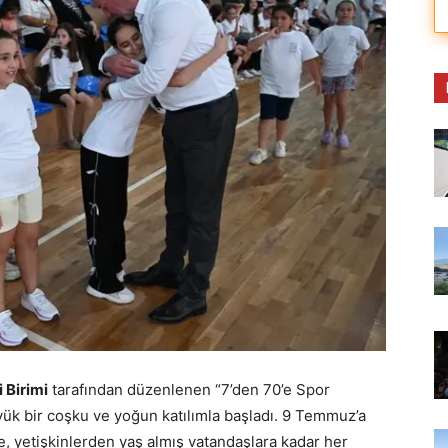
 Birimi
tarafından düzenlenen “7’den 70’e Spor
yük bir coşku ve yoğun katılımla başladı. 9 Temmuz’a
e, yetişkinlerden yaş almış vatandaşlara kadar her