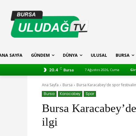
ANA SAYFA
GÜNDEM
DÜNYA
ULUSAL
BURSA
C
20.4
7 Ağustos 2026, Cuma
Gir
Bursa
Ana Sayfa
Bursa
Bursa Karacabey'de spor festivalin
Bursa
Karacabey
Spor
Bursa Karacabey’de 
ilgi