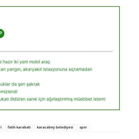
 hazır iki yeni mobil araç
ıkan yangın, akaryakıt istasyonuna sıçramadan
ocuklar da şen şakrak
temizlendi
ukatı öldüren sanık için ağırlaştırılmış müebbet istemi
i
fatih karabatı
karacabey belediyesi
spor