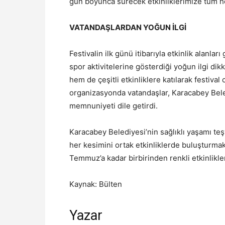
gün boyunca sürecek etkinliklerimize tüm he
VATANDAŞLARDAN YOĞUN İLGİ
Festivalin ilk günü itibarıyla etkinlik alanl
spor aktivitelerine gösterdiği yoğun ilgi dik
hem de çeşitli etkinliklere katılarak festiv
organizasyonda vatandaşlar, Karacabey Beled
memnuniyeti dile getirdi.
Karacabey Belediyesi’nin sağlıklı yaşamı te
her kesimini ortak etkinliklerde buluşturmak
Temmuz’a kadar birbirinden renkli etkinlikl
Kaynak: Bülten
Yazar