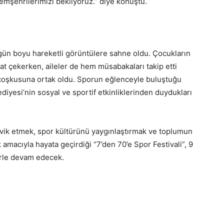
mşehrilerimizi bekliyoruz.” diye konuştu.
arı gün boyu hareketli görüntülere sahne oldu. Çocukların
kat çekerken, aileler de hem müsabakaları takip etti
al coşkusuna ortak oldu. Sporun eğlenceyle buluştuğu
iyesi’nin sosyal ve sportif etkinliklerinden duydukları
şvik etmek, spor kültürünü yaygınlaştırmak ve toplumun
 amacıyla hayata geçirdiği “7’den 70’e Spor Festivali”, 9
erle devam edecek.