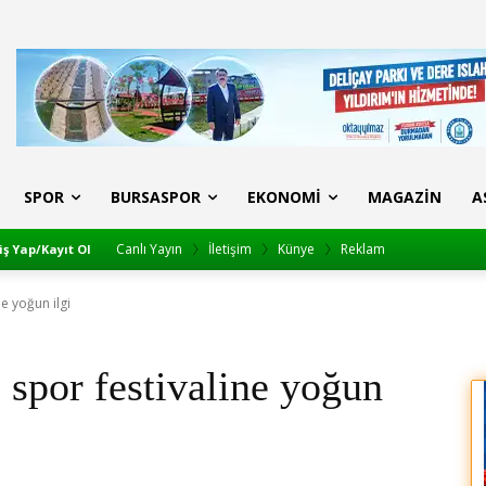
SPOR
BURSASPOR
EKONOMI
MAGAZIN
A
Canlı Yayın
İletişim
Künye
Reklam
iş Yap/Kayıt Ol
e yoğun ilgi
spor festivaline yoğun