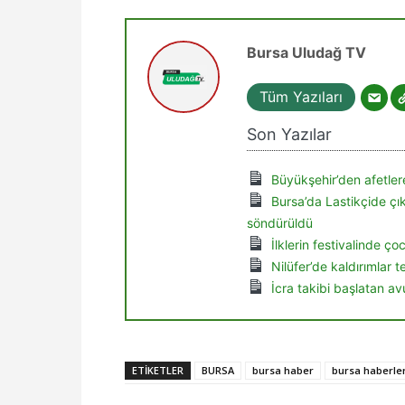
Bursa Uludağ TV
Tüm Yazıları
Son Yazılar
Büyükşehir’den afetlere
Bursa’da Lastikçide ç
söndürüldü
İlklerin festivalinde ç
Nilüfer’de kaldırımlar 
İcra takibi başlatan av
ETIKETLER
BURSA
bursa haber
bursa haberler