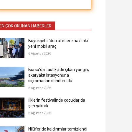
EN ÇOK OKUNAN HABERLER
Büyükşehir’den afetlere hazır iki
yeni mobil araç
6 Ağustos 2026
Bursa’da Lastikçide çıkan yangın,
akaryakıt istasyonuna
sıçramadan söndürüldü
6 Ağustos 2026
İlklerin festivalinde çocuklar da
şen şakrak
6 Ağustos 2026
Nilüfer’de kaldırımlar temizlendi