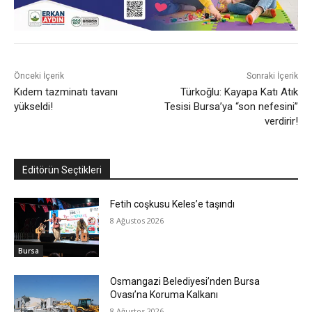
Önceki İçerik
Sonraki İçerik
Kıdem tazminatı tavanı
Türkoğlu: Kayapa Katı Atık
yükseldi!
Tesisi Bursa’ya “son nefesini”
verdirir!
Editörün Seçtikleri
Fetih coşkusu Keles’e taşındı
8 Ağustos 2026
Bursa
Osmangazi Belediyesi’nden Bursa
Ovası’na Koruma Kalkanı
8 Ağustos 2026