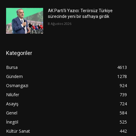
AK Parti’li Yazıcı: Terörsüz Türkiye
sürecinde yeni bir safhaya girdik
8 Ağustos 2026
Kategoriler
Bursa
4613
Gündem
1278
Osmangazi
924
Nilüfer
739
Asayiş
724
Genel
584
İnegöl
525
Kültür Sanat
442