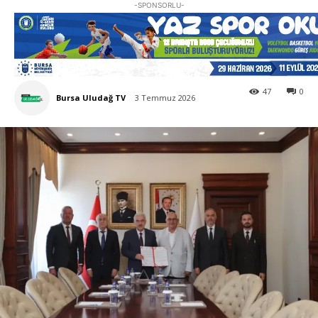
-SPONSORLU-
47
0
Bursa Uludağ TV
3 Temmuz 2026