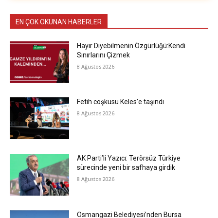
EN ÇOK OKUNAN HABERLER
Hayır Diyebilmenin Özgürlüğü:Kendi
Sınırlarını Çizmek
8 Ağustos 2026
Fetih coşkusu Keles’e taşındı
8 Ağustos 2026
AK Parti’li Yazıcı: Terörsüz Türkiye
sürecinde yeni bir safhaya girdik
8 Ağustos 2026
Osmangazi Belediyesi’nden Bursa