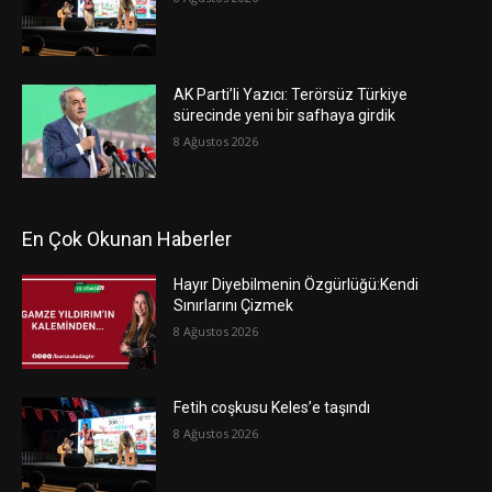
AK Parti’li Yazıcı: Terörsüz Türkiye
sürecinde yeni bir safhaya girdik
8 Ağustos 2026
En Çok Okunan Haberler
Hayır Diyebilmenin Özgürlüğü:Kendi
Sınırlarını Çizmek
8 Ağustos 2026
Fetih coşkusu Keles’e taşındı
8 Ağustos 2026