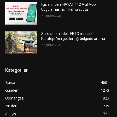
İçişleri’nden ‘HAYAT 112 Acil Mobil
Uygulaması’ için kamu spotu
7 Ağustos 2026
Suikast timindeki FETÖ mensubu
Karatepe’nin gösterdiği bölgede arama
7 Ağustos 2026
Kategoriler
Bursa
4601
Gündem
1273
Osmangazi
923
Nilüfer
739
Asayiş
721