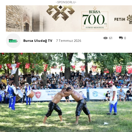
-SPONSORLU-
61
0
Bursa Uludağ TV
7 Temmuz 2026