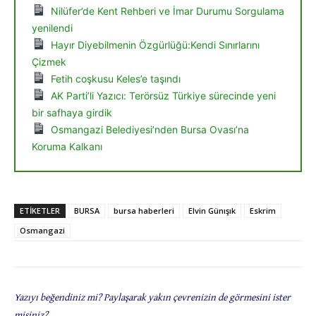
Nilüfer’de Kent Rehberi ve İmar Durumu Sorgulama
yenilendi
Hayır Diyebilmenin Özgürlüğü:Kendi Sınırlarını
Çizmek
Fetih coşkusu Keles’e taşındı
AK Parti’li Yazıcı: Terörsüz Türkiye sürecinde yeni
bir safhaya girdik
Osmangazi Belediyesi’nden Bursa Ovası’na
Koruma Kalkanı
ETIKETLER
BURSA
bursa haberleri
Elvin Günışık
Eskrim
Osmangazi
Yazıyı beğendiniz mi? Paylaşarak yakın çevrenizin de görmesini ister
misiniz?