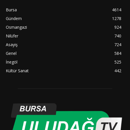
Bursa
4614
Gündem
1278
Osmangazi
924
Nilüfer
740
Asayiş
724
Genel
584
İnegöl
525
Kültür Sanat
442