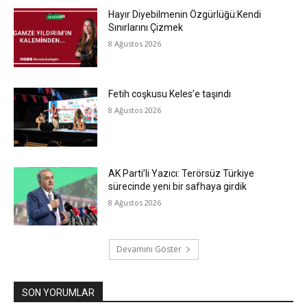
Hayır Diyebilmenin Özgürlüğü:Kendi
Sınırlarını Çizmek
8 Ağustos 2026
Fetih coşkusu Keles’e taşındı
8 Ağustos 2026
AK Parti’li Yazıcı: Terörsüz Türkiye
sürecinde yeni bir safhaya girdik
8 Ağustos 2026
Devamını Göster
SON YORUMLAR