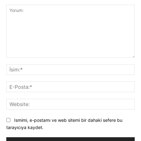
Yorum:
İsi
E-
Pos
Web
Ismimi, e-postamı ve web sitemi bir dahaki sefere bu
tarayıcıya kaydet.