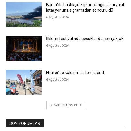
Bursa’da Lastikçide çıkan yangın, akaryakıt
istasyonuna sıçramadan söndürüldü
6 Ağustos 2026
İlklerin festivalinde çocuklar da şen şakrak
6 Ağustos 2026
Nilüfer’de kaldırımlar temizlendi
6 Ağustos 2026
Devamını Göster
SON YORUMLAR