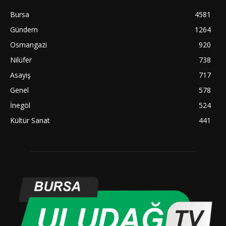
Bursa
4581
Gündem
1264
Osmangazi
920
Nilüfer
738
Asayiş
717
Genel
578
İnegöl
524
Kültür Sanat
441