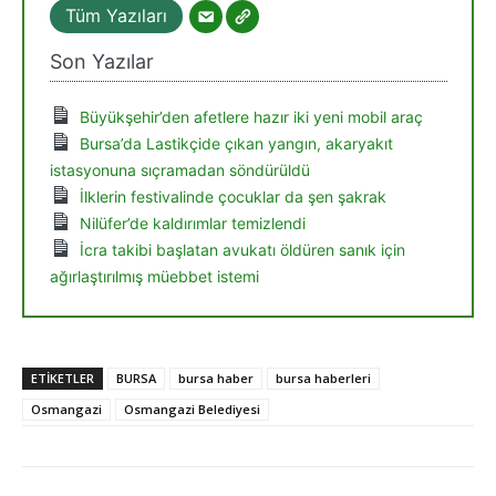
Tüm Yazıları
Son Yazılar
Büyükşehir’den afetlere hazır iki yeni mobil araç
Bursa’da Lastikçide çıkan yangın, akaryakıt
istasyonuna sıçramadan söndürüldü
İlklerin festivalinde çocuklar da şen şakrak
Nilüfer’de kaldırımlar temizlendi
İcra takibi başlatan avukatı öldüren sanık için
ağırlaştırılmış müebbet istemi
ETIKETLER
BURSA
bursa haber
bursa haberleri
Osmangazi
Osmangazi Belediyesi