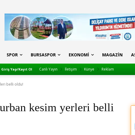
SPOR
BURSASPOR
EKONOMI
MAGAZIN
A
Canlı Yayın
İletişim
Künye
Reklam
Giriş Yap/Kayıt Ol
eri belli oldu!
urban kesim yerleri belli