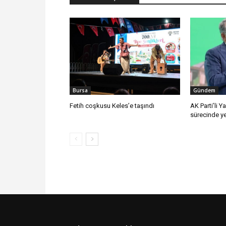
Bursa
Gündem
Fetih coşkusu Keles’e taşındı
AK Parti’li Y
sürecinde ye