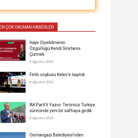
EN ÇOK OKUNAN HABERLER
Hayır Diyebilmenin
Özgürlüğü:Kendi Sınırlarını
Çizmek
8 Ağustos 2026
Fetih coşkusu Keles’e taşındı
8 Ağustos 2026
AK Parti’li Yazıcı: Terörsüz Türkiye
sürecinde yeni bir safhaya girdik
8 Ağustos 2026
Osmangazi Belediyesi’nden