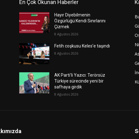
En Çok Okunan Haberler
K
Hayır Diyebilmenin
B
Özgürlüğü:Kendi Sınırlarını
G
Çizmek
8 Ağustos 2026
O
Ni
Fetih coşkusu Keles’e taşındı
8 Ağustos 2026
As
G
İn
AK Parti’li Yazıcı: Terörsüz
Türkiye sürecinde yeni bir
Kü
safhaya girdik
8 Ağustos 2026
kımızda
S