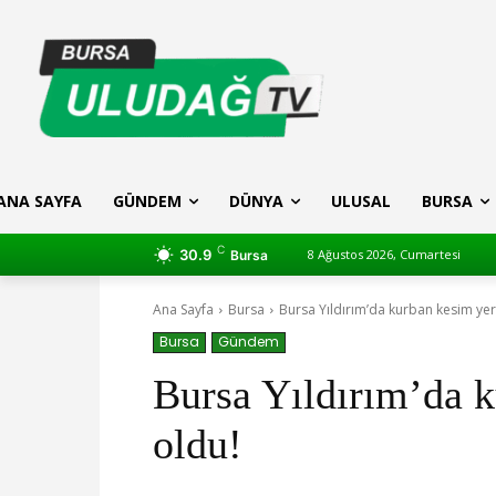
ANA SAYFA
GÜNDEM
DÜNYA
ULUSAL
BURSA
C
30.9
8 Ağustos 2026, Cumartesi
Bursa
Ana Sayfa
Bursa
Bursa Yıldırım’da kurban kesim yerl
Bursa
Gündem
Bursa Yıldırım’da k
oldu!