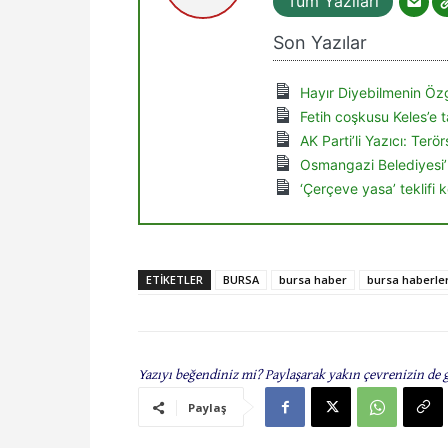
Son Yazılar
Hayır Diyebilmenin Özg
Fetih coşkusu Keles’e t
AK Parti’li Yazıcı: Ter
Osmangazi Belediyesi’
‘Çerçeve yasa’ teklifi
ETIKETLER
BURSA
bursa haber
bursa haberler
Yazıyı beğendiniz mi? Paylaşarak yakın çevrenizin de 
Paylaş