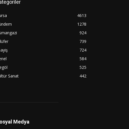
ategoriler
ursa
4613
ündem
1278
smangazi
924
lüfer
739
ayiş
724
enel
584
egöl
525
ltür Sanat
442
osyal Medya