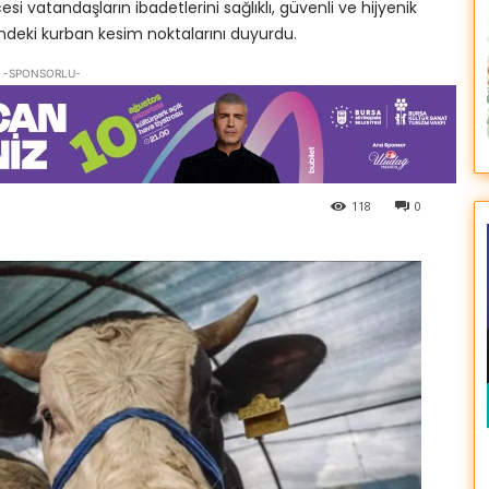
i vatandaşların ibadetlerini sağlıklı, güvenli ve hijyenik
indeki kurban kesim noktalarını duyurdu.
-SPONSORLU-
118
0