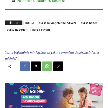
Nilüfer’de 9 saatlik su kesintisi
ETIKETLER
BURSA
bursa büyükşehir belediyesi
bursa haber
bursa haberleri
Bursa Yuvam
Yazıyı beğendiniz mi? Paylaşarak yakın çevrenizin de görmesini ister
misiniz?