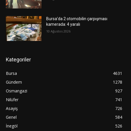
Bursa’da 2 otomobilin çarpışması
kamerada: 4 yaralı
10 Ağustos 2026
Kategoriler
Bursa
4631
Gündem
1278
Osmangazi
927
Nilüfer
741
Asayiş
726
Genel
584
İnegöl
526