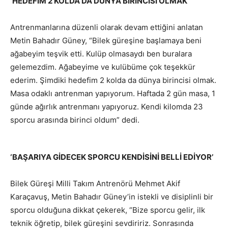
‘HEDEFİM 2 KOLDA DA DÜNYA BİRİNCİSİ OLMAK’
Antrenmanlarına düzenli olarak devam ettiğini anlatan
Metin Bahadır Güney, “Bilek güreşine başlamaya beni
ağabeyim teşvik etti. Kulüp olmasaydı ben buralara
gelemezdim. Ağabeyime ve kulübüme çok teşekkür
ederim. Şimdiki hedefim 2 kolda da dünya birincisi olmak.
Masa odaklı antrenman yapıyorum. Haftada 2 gün masa, 1
günde ağırlık antrenmanı yapıyoruz. Kendi kilomda 23
sporcu arasında birinci oldum” dedi.
‘BAŞARIYA GİDECEK SPORCU KENDİSİNİ BELLİ EDİYOR’
Bilek Güreşi Milli Takım Antrenörü Mehmet Akif
Karaçavuş, Metin Bahadır Güney’in istekli ve disiplinli bir
sporcu olduğuna dikkat çekerek, “Bize sporcu gelir, ilk
teknik öğretip, bilek güreşini sevdiririz. Sonrasında