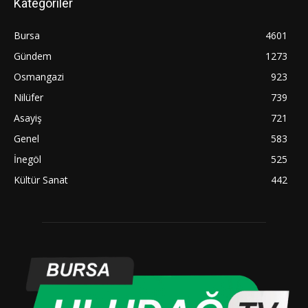
Kategoriler
Bursa
4601
Gündem
1273
Osmangazi
923
Nilüfer
739
Asayiş
721
Genel
583
İnegöl
525
Kültür Sanat
442