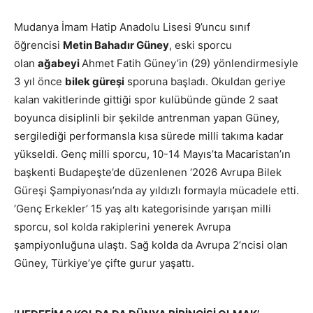
Mudanya İmam Hatip Anadolu Lisesi 9’uncu sınıf
öğrencisi
Metin Bahadır Güney
, eski sporcu
olan
ağabeyi
Ahmet Fatih Güney’in (29) yönlendirmesiyle
3 yıl önce
bilek güreşi
sporuna başladı. Okuldan geriye
kalan vakitlerinde gittiği spor kulübünde günde 2 saat
boyunca disiplinli bir şekilde antrenman yapan Güney,
sergilediği performansla kısa sürede milli takıma kadar
yükseldi. Genç milli sporcu, 10-14 Mayıs’ta Macaristan’ın
başkenti Budapeşte’de düzenlenen ‘2026 Avrupa Bilek
Güreşi Şampiyonası’nda ay yıldızlı formayla mücadele etti.
‘Genç Erkekler’ 15 yaş altı kategorisinde yarışan milli
sporcu, sol kolda rakiplerini yenerek Avrupa
şampiyonluğuna ulaştı. Sağ kolda da Avrupa 2’ncisi olan
Güney, Türkiye’ye çifte gurur yaşattı.