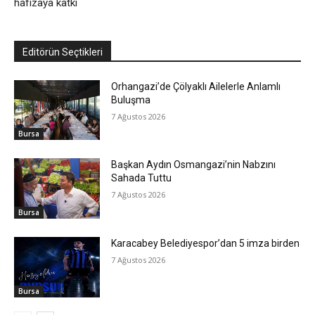
hafızaya katkı
Editörün Seçtikleri
Orhangazi’de Çölyaklı Ailelerle Anlamlı
Buluşma
7 Ağustos 2026
Bursa
Başkan Aydın Osmangazi’nin Nabzını
Sahada Tuttu
7 Ağustos 2026
Bursa
Karacabey Belediyespor’dan 5 imza birden
7 Ağustos 2026
Bursa