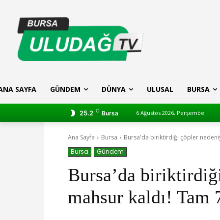
ANA SAYFA
GÜNDEM
DÜNYA
ULUSAL
BURSA
C
25.2
6 Ağustos 2026, Perşembe
Bursa
Ana Sayfa
Bursa
Bursa'da biriktirdiği çöpler nedeni
Bursa
Gündem
Bursa’da biriktirdiğ
mahsur kaldı! Tam