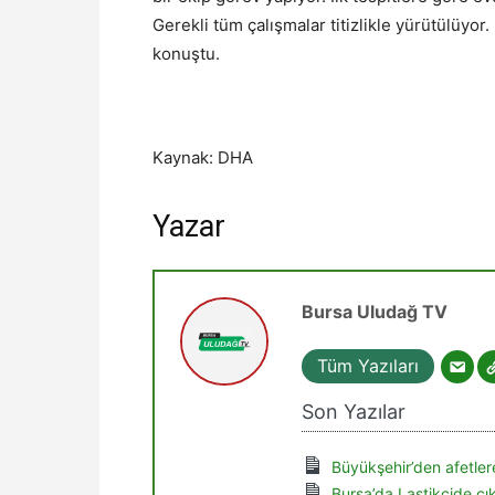
Gerekli tüm çalışmalar titizlikle yürütülüyo
konuştu.
Kaynak: DHA
Yazar
Bursa Uludağ TV
Tüm Yazıları
Son Yazılar
Büyükşehir’den afetlere
Bursa’da Lastikçide ç