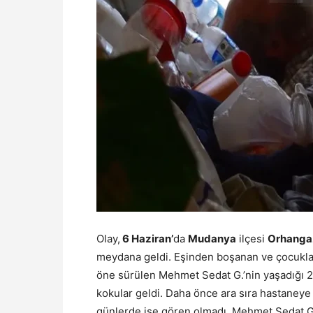
Olay,
6 Haziran’
da
Mudanya
ilçesi
Orhanga
meydana geldi. Eşinden boşanan ve çocukları
öne sürülen Mehmet Sedat G.’nin yaşadığı 
kokular geldi. Daha önce ara sıra hastaneye
günlerde ise gören olmadı. Mehmet Sedat G.,