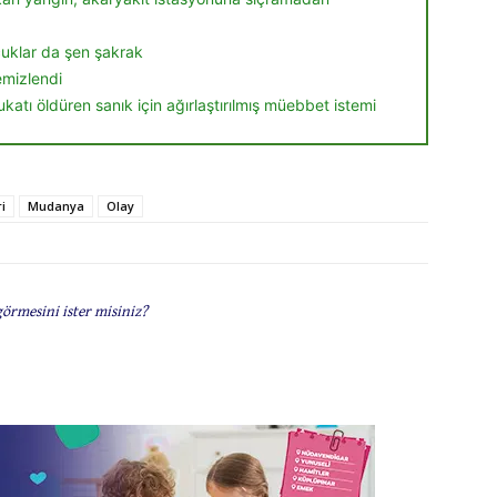
ocuklar da şen şakrak
temizlendi
ukatı öldüren sanık için ağırlaştırılmış müebbet istemi
i
Mudanya
Olay
görmesini ister misiniz?