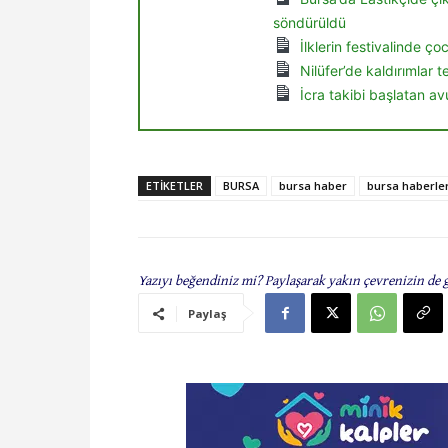
söndürüldü
İlklerin festivalinde ç
Nilüfer’de kaldırımlar 
İcra takibi başlatan av
ETIKETLER
BURSA
bursa haber
bursa haberler
Yazıyı beğendiniz mi? Paylaşarak yakın çevrenizin de 
Paylaş