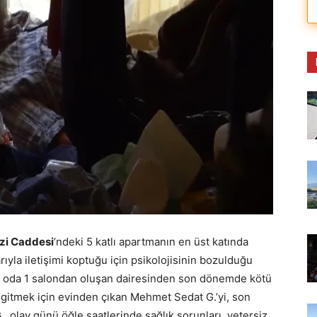
zi Caddesi
’ndeki 5 katlı apartmanın en üst katında
yla iletişimi koptuğu için psikolojisinin bozulduğu
2 oda 1 salondan oluşan dairesinden son dönemde kötü
 gitmek için evinden çıkan Mehmet Sedat G.’yi, son
 olay günü öğle saatlerinde sağlık sorunları, yetersiz