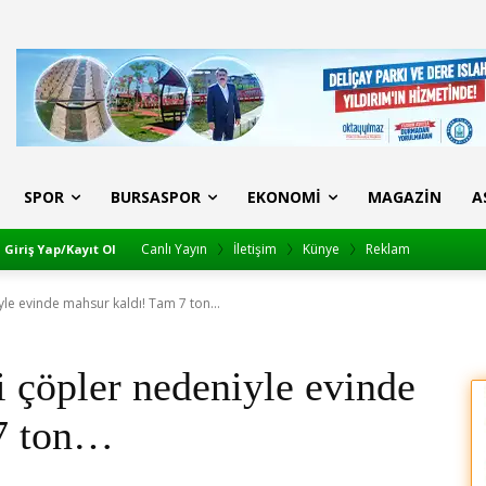
SPOR
BURSASPOR
EKONOMI
MAGAZIN
A
Canlı Yayın
İletişim
Künye
Reklam
Giriş Yap/Kayıt Ol
yle evinde mahsur kaldı! Tam 7 ton...
i çöpler nedeniyle evinde
 7 ton…