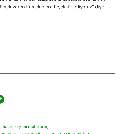
r. Emek veren tüm ekiplere teşekkür ediyoruz” diye
 hazır iki yeni mobil araç
ıkan yangın, akaryakıt istasyonuna sıçramadan