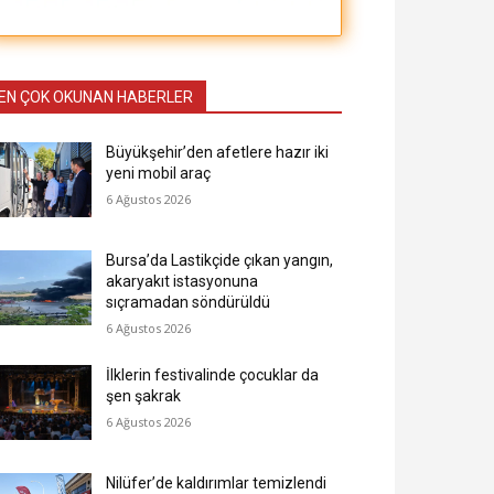
EN ÇOK OKUNAN HABERLER
Büyükşehir’den afetlere hazır iki
yeni mobil araç
6 Ağustos 2026
Bursa’da Lastikçide çıkan yangın,
akaryakıt istasyonuna
sıçramadan söndürüldü
6 Ağustos 2026
İlklerin festivalinde çocuklar da
şen şakrak
6 Ağustos 2026
Nilüfer’de kaldırımlar temizlendi