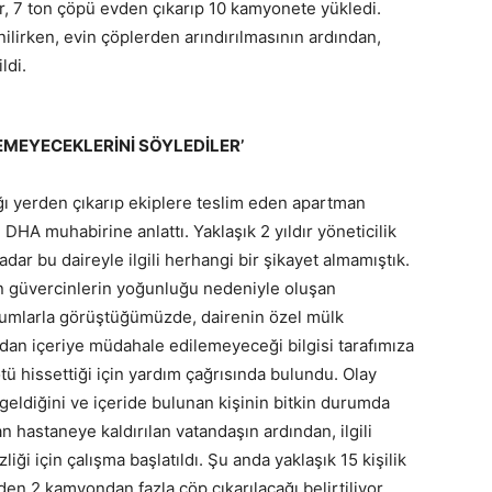
er, 7 ton çöpü evden çıkarıp 10 kamyonete yükledi.
lirken, evin çöplerden arındırılmasının ardından,
ldi.
EMEYECEKLERİNİ SÖYLEDİLER’
ı yerden çıkarıp ekiplere teslim eden apartman
DHA muhabirine anlattı. Yaklaşık 2 yıldır yöneticilik
ar bu daireyle ilgili herhangi bir şikayet almamıştık.
n güvercinlerin yoğunluğu nedeniyle oluşan
i kurumlarla görüştüğümüzde, dairenin özel mülk
dan içeriye müdahale edilemeyeceği bilgisi tarafımıza
kötü hissettiği için yardım çağrısında bulundu. Olay
 geldiğini ve içeride bulunan kişinin bitkin durumda
an hastaneye kaldırılan vatandaşın ardından, ilgili
liği için çalışma başlatıldı. Şu anda yaklaşık 15 kişilik
vden 2 kamyondan fazla çöp çıkarılacağı belirtiliyor.