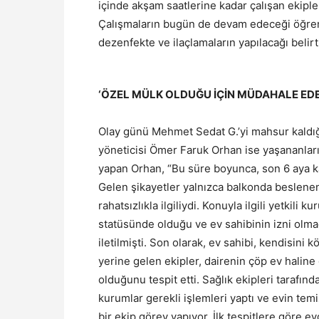
içinde akşam saatlerine kadar çalışan ekipl
Çalışmaların bugün de devam edeceği öğreni
dezenfekte ve ilaçlamaların yapılacağı belirti
‘ÖZEL MÜLK OLDUĞU İÇİN MÜDAHALE ED
Olay günü Mehmet Sedat G.’yi mahsur kaldığ
yöneticisi Ömer Faruk Orhan ise yaşananları 
yapan Orhan, “Bu süre boyunca, son 6 aya kad
Gelen şikayetler yalnızca balkonda beslene
rahatsızlıkla ilgiliydi. Konuyla ilgili yetkil
statüsünde olduğu ve ev sahibinin izni olma
iletilmişti. Son olarak, ev sahibi, kendisini 
yerine gelen ekipler, dairenin çöp ev haline
olduğunu tespit etti. Sağlık ekipleri tarafınd
kurumlar gerekli işlemleri yaptı ve evin temiz
bir ekip görev yapıyor. İlk tespitlere göre e