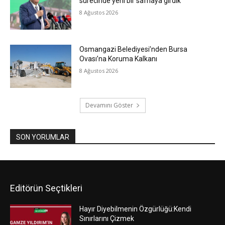
sürecinde yeni bir safhaya girdik
8 Ağustos 2026
Osmangazi Belediyesi’nden Bursa
Ovası’na Koruma Kalkanı
8 Ağustos 2026
Devamını Göster
SON YORUMLAR
Editörün Seçtikleri
Hayır Diyebilmenin Özgürlüğü:Kendi
Sınırlarını Çizmek