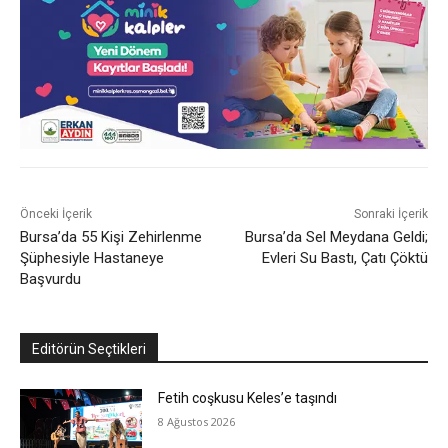
Önceki İçerik
Sonraki İçerik
Bursa’da 55 Kişi Zehirlenme
Bursa’da Sel Meydana Geldi;
Şüphesiyle Hastaneye
Evleri Su Bastı, Çatı Çöktü
Başvurdu
Editörün Seçtikleri
Fetih coşkusu Keles’e taşındı
8 Ağustos 2026