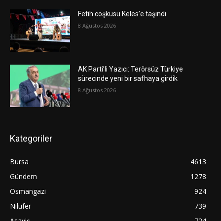
Fetih coşkusu Keles’e taşındı
8 Ağustos 2026
AK Parti’li Yazıcı: Terörsüz Türkiye
sürecinde yeni bir safhaya girdik
8 Ağustos 2026
Kategoriler
Bursa
4613
Gündem
1278
Osmangazi
924
Nilüfer
739
Asayiş
724