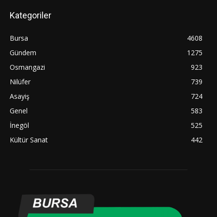
Kategoriler
Bursa
4608
Gündem
1275
Osmangazi
923
Nilüfer
739
Asayiş
724
Genel
583
İnegöl
525
Kültür Sanat
442