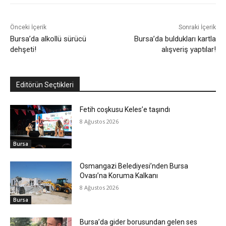
Önceki İçerik
Sonraki İçerik
Bursa’da alkollü sürücü
Bursa’da buldukları kartla
dehşeti!
alışveriş yaptılar!
Editörün Seçtikleri
Fetih coşkusu Keles’e taşındı
8 Ağustos 2026
Bursa
Osmangazi Belediyesi’nden Bursa
Ovası’na Koruma Kalkanı
8 Ağustos 2026
Bursa
Bursa’da gider borusundan gelen ses