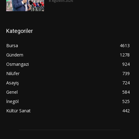
8 Ağustos 2026
Kategoriler
Bursa
4613
Gündem
1278
Osmangazi
924
Nilüfer
739
Asayiş
724
Genel
584
İnegöl
525
Kültür Sanat
442