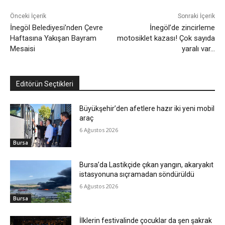
Önceki İçerik
Sonraki İçerik
İnegöl Belediyesi’nden Çevre
İnegöl’de zincirleme
Haftasına Yakışan Bayram
motosiklet kazası! Çok sayıda
Mesaisi
yaralı var…
Editörün Seçtikleri
Büyükşehir’den afetlere hazır iki yeni mobil
araç
6 Ağustos 2026
Bursa
Bursa’da Lastikçide çıkan yangın, akaryakıt
istasyonuna sıçramadan söndürüldü
6 Ağustos 2026
Bursa
İlklerin festivalinde çocuklar da şen şakrak