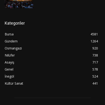
Kategoriler
Bursa
4581
Gündem
1264
Osmangazi
920
Nilüfer
738
Asayiş
717
Genel
578
İnegöl
524
Kültür Sanat
441