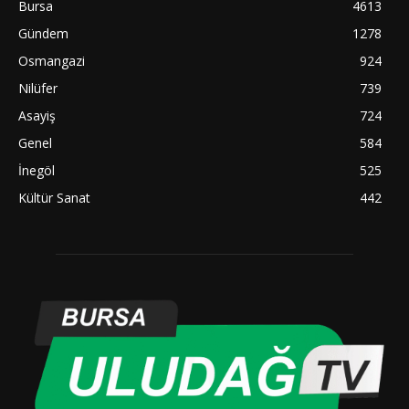
Bursa
4613
Gündem
1278
Osmangazi
924
Nilüfer
739
Asayiş
724
Genel
584
İnegöl
525
Kültür Sanat
442