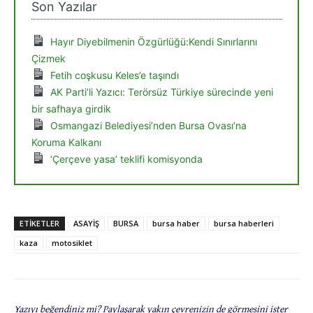
Son Yazılar
Hayır Diyebilmenin Özgürlüğü:Kendi Sınırlarını
Çizmek
Fetih coşkusu Keles’e taşındı
AK Parti’li Yazıcı: Terörsüz Türkiye sürecinde yeni
bir safhaya girdik
Osmangazi Belediyesi’nden Bursa Ovası’na
Koruma Kalkanı
‘Çerçeve yasa’ teklifi komisyonda
ETIKETLER
ASAYİŞ
BURSA
bursa haber
bursa haberleri
kaza
motosiklet
Yazıyı beğendiniz mi? Paylaşarak yakın çevrenizin de görmesini ister