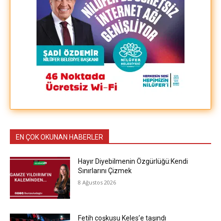
EN ÇOK OKUNAN HABERLER
Hayır Diyebilmenin Özgürlüğü:Kendi
Sınırlarını Çizmek
8 Ağustos 2026
Fetih coşkusu Keles’e taşındı