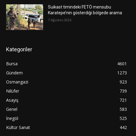
Suikast timindeki FETÖ mensubu
Karatepe’nin gösterdiği bölgede arama
7 Ağustos 2026
Kategoriler
Bursa
4601
Gündem
1273
Osmangazi
923
Nilüfer
739
Asayiş
721
Genel
583
İnegöl
525
Kültür Sanat
442