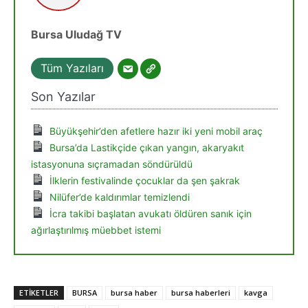
Bursa Uludağ TV
Tüm Yazıları
Son Yazılar
Büyükşehir’den afetlere hazır iki yeni mobil araç
Bursa’da Lastikçide çıkan yangın, akaryakıt
istasyonuna sıçramadan söndürüldü
İlklerin festivalinde çocuklar da şen şakrak
Nilüfer’de kaldırımlar temizlendi
İcra takibi başlatan avukatı öldüren sanık için
ağırlaştırılmış müebbet istemi
ETIKETLER
BURSA
bursa haber
bursa haberleri
kavga