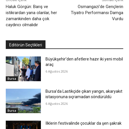
Önceki İçerik
Sonraki İçerik
Haluk Görgün: Barış ve
Osmangazi’de Gençlerin
istikrardan yana olanlar, her
Tiyatro Performansı Damga
zamankinden daha çok
Vurdu
caydırıcı olmalıdır
Editörün Seçtikleri
Büyükşehir’den afetlere hazır iki yeni mobil
araç
6 Ağustos 2026
Bursa
Bursa’da Lastikçide çıkan yangın, akaryakıt
istasyonuna sıçramadan söndürüldü
6 Ağustos 2026
Bursa
İlklerin festivalinde çocuklar da şen şakrak