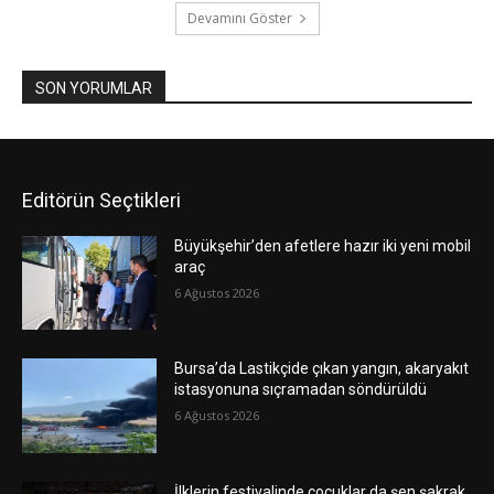
Devamını Göster
SON YORUMLAR
Editörün Seçtikleri
Büyükşehir’den afetlere hazır iki yeni mobil
araç
6 Ağustos 2026
Bursa’da Lastikçide çıkan yangın, akaryakıt
istasyonuna sıçramadan söndürüldü
6 Ağustos 2026
İlklerin festivalinde çocuklar da şen şakrak