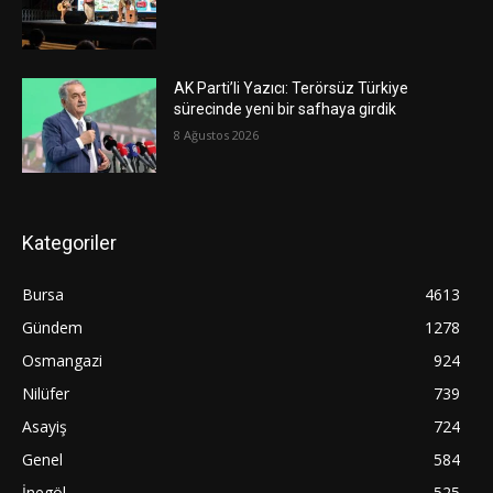
AK Parti’li Yazıcı: Terörsüz Türkiye
sürecinde yeni bir safhaya girdik
8 Ağustos 2026
Kategoriler
Bursa
4613
Gündem
1278
Osmangazi
924
Nilüfer
739
Asayiş
724
Genel
584
İnegöl
525