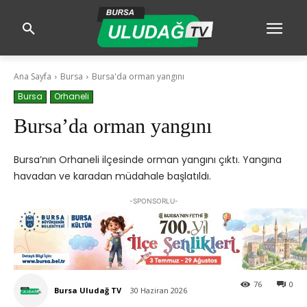
Ana Sayfa
Bursa
Bursa'da orman yangını
Bursa
Orhaneli
Bursa’da orman yangını
Bursa’nın Orhaneli ilçesinde orman yangını çıktı. Yangına
havadan ve karadan müdahale başlatıldı.
-SPONSORLU-
76
0
Bursa Uludağ TV
30 Haziran 2026