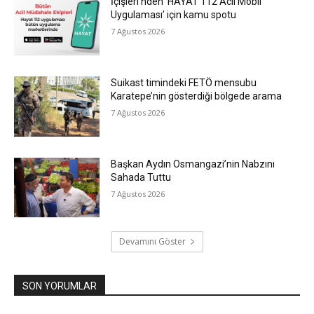
İçişleri’nden ‘HAYAT 112 Acil Mobil
Uygulaması’ için kamu spotu
7 Ağustos 2026
Suikast timindeki FETÖ mensubu
Karatepe’nin gösterdiği bölgede arama
7 Ağustos 2026
Başkan Aydın Osmangazi’nin Nabzını
Sahada Tuttu
7 Ağustos 2026
Devamını Göster
SON YORUMLAR