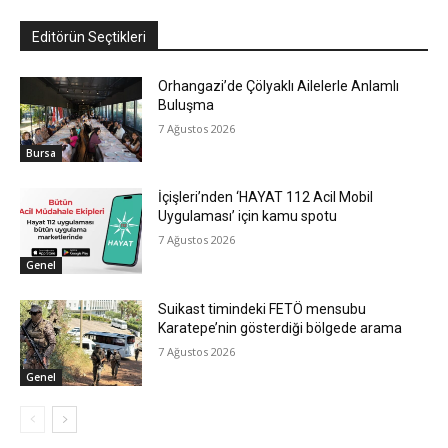
Editörün Seçtikleri
Orhangazi’de Çölyaklı Ailelerle Anlamlı
Buluşma
7 Ağustos 2026
Bursa
İçişleri’nden ‘HAYAT 112 Acil Mobil
Uygulaması’ için kamu spotu
7 Ağustos 2026
Genel
Suikast timindeki FETÖ mensubu
Karatepe’nin gösterdiği bölgede arama
7 Ağustos 2026
Genel