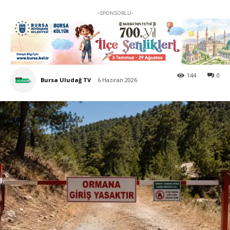
-SPONSORLU-
144
0
Bursa Uludağ TV
6 Haziran 2026