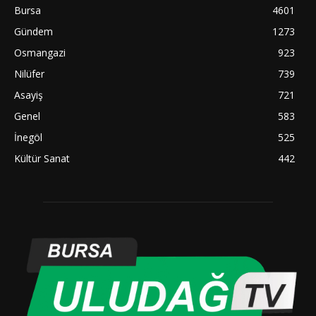
Bursa
4601
Gündem
1273
Osmangazi
923
Nilüfer
739
Asayiş
721
Genel
583
İnegöl
525
Kültür Sanat
442