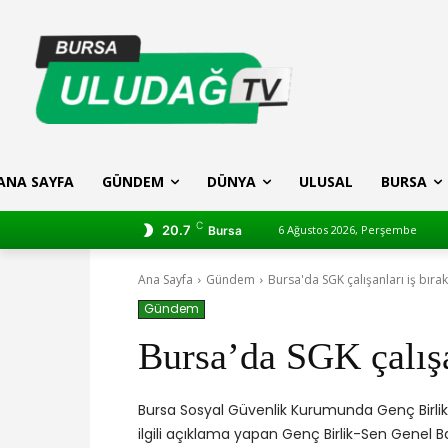
ANA SAYFA
GÜNDEM
DÜNYA
ULUSAL
BURSA
C
20.7
6 Ağustos 2026, Perşembe
Bursa
Ana Sayfa
Gündem
Bursa'da SGK çalışanları iş bırakt
Gündem
Bursa’da SGK çalışan
Bursa Sosyal Güvenlik Kurumunda Genç Birli
ilgili açıklama yapan Genç Birlik-Sen Genel 