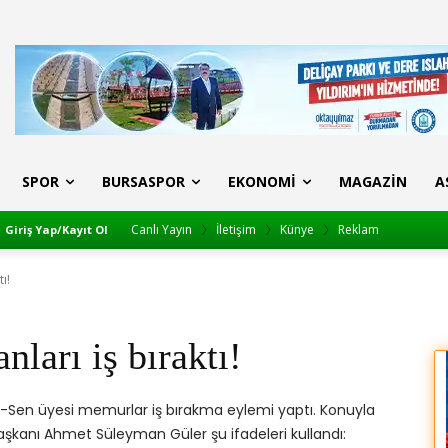
SPOR
BURSASPOR
EKONOMI
MAGAZIN
A
Canlı Yayın
İletişim
Künye
Reklam
Giriş Yap/Kayıt Ol
ı!
ları iş bıraktı!
k-Sen üyesi memurlar iş bırakma eylemi yaptı. Konuyla
Başkanı Ahmet Süleyman Güler şu ifadeleri kullandı: