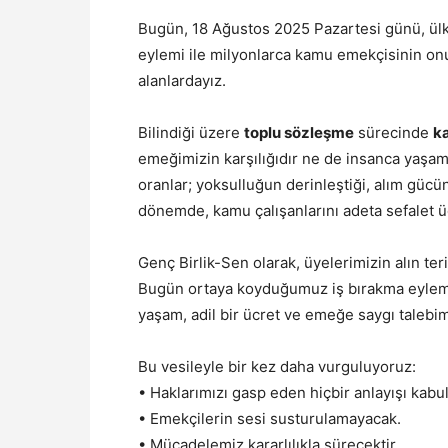
Bugün, 18 Ağustos 2025 Pazartesi günü, ülk
eylemi ile milyonlarca kamu emekçisinin on
alanlardayız.
Bilindiği üzere
toplu sözleşme
sürecinde
k
emeğimizin karşılığıdır ne de insanca yaşam 
oranlar; yoksulluğun derinleştiği, alım gücün
dönemde, kamu çalışanlarını adeta sefalet 
Genç Birlik-Sen olarak, üyelerimizin alın ter
Bugün ortaya koyduğumuz iş bırakma eylemi, 
yaşam, adil bir ücret ve emeğe saygı talebim
Bu vesileyle bir kez daha vurguluyoruz:
• Haklarımızı gasp eden hiçbir anlayışı kab
• Emekçilerin sesi susturulamayacak.
• Mücadelemiz kararlılıkla sürecektir.