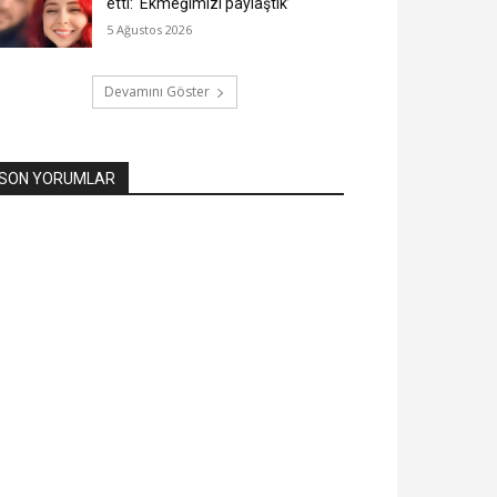
etti: ‘Ekmeğimizi paylaştık’
5 Ağustos 2026
Devamını Göster
SON YORUMLAR