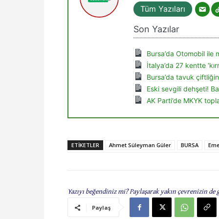
Tüm Yazıları
Son Yazılar
Bursa’da Otomobil ile 
İtalya’da 27 kentte ‘kır
Bursa’da tavuk çiftliğ
Eski sevgili dehşeti! Ba
AK Parti’de MKYK topl
ETIKETLER
Ahmet Süleyman Güler
BURSA
Em
Yazıyı beğendiniz mi? Paylaşarak yakın çevrenizin de 
Paylaş