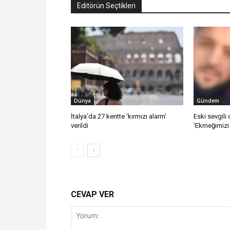
Editörün Seçtikleri
Dünya
Gündem
İtalya’da 27 kentte ‘kırmızı alarm’
Eski sevgili 
verildi
‘Ekmeğimizi 
CEVAP VER