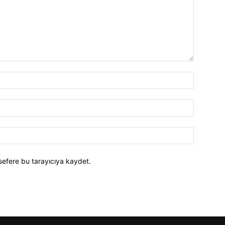
İsim:*
E-
Posta:*
Website:
sefere bu tarayıcıya kaydet.