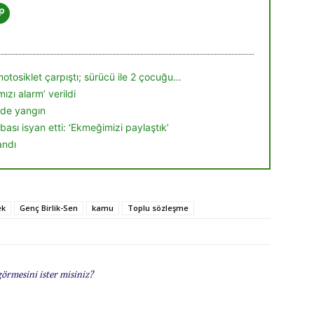
motosiklet çarpıştı; sürücü ile 2 çocuğu…
mızı alarm’ verildi
inde yangın
bası isyan etti: ‘Ekmeğimizi paylaştık’
andı
ek
Genç Birlik-Sen
kamu
Toplu sözleşme
görmesini ister misiniz?