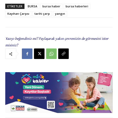
ETIKETLER
BURSA
bursa haber
bursa haberleri
Kayıhan Çarşısı
tarihi çarşı
yangın
Yazıyı beğendiniz mi? Paylaşarak yakın çevrenizin de görmesini ister
misiniz?