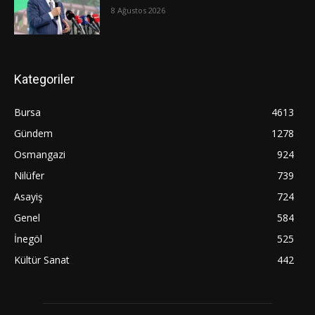
8 Ağustos 2026
Kategoriler
Bursa
4613
Gündem
1278
Osmangazi
924
Nilüfer
739
Asayiş
724
Genel
584
İnegöl
525
Kültür Sanat
442