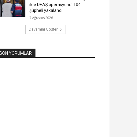
ilde DEAŞ operasyonu! 104
şüpheli yakalandı
7 Ağustos 2026
Devamını Göster
SON YORUMLAR