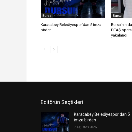
Bursa
Bursa
Karacabey Belediyespor’dan 5 imza
Bursa’nın da
birden
DEAŞ operas
yakalandı
Editörün Seçtikleri
Karacabey Belediyespor’dan 5
imza birden
7 Ağustos 2026