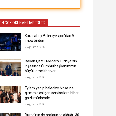
EN ÇOK OKUNAN HABERLER
Karacabey Belediyespor’dan 5
imza birden
7 Ağustos 2026
Bakan Çiftçi: Modern Türkiye’nin
inşasında Cumhurbaşkanımızın
büyük emekleri var
7 Ağustos 2026
Eylem yapıp belediye binasına
girmeye çalışan servisçilere biber
gazlı müdahale
7 Ağustos 2026
Bursa’nın da aralarında olduğu 30