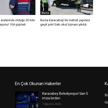
Bursa
 aralarında olduğu 30 ilde
Bursa Karacabey’de metruk yapılara
yonu! 104 şüpheli
geçit yok! Eski okul lojmanı yıkıldı
En Çok Okunan Haberler
K
Karacabey Belediyespor’dan 5
B
imza birden
G
7 Ağustos 2026