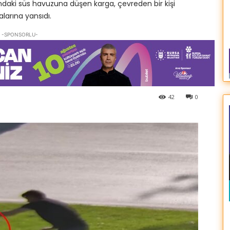
ndaki süs havuzuna düşen karga, çevreden bir kişi
alarına yansıdı.
-SPONSORLU-
42
0