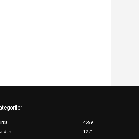
ategoriler
ursa
4599
ündem
1271