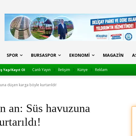
SPOR
BURSASPOR
EKONOMI
MAGAZIN
A
Canlı Yayın
İletişim
Künye
Reklam
iş Yap/Kayıt Ol
zuna düşen karga böyle kurtarıldı!
an an: Süs havuzuna
rtarıldı!