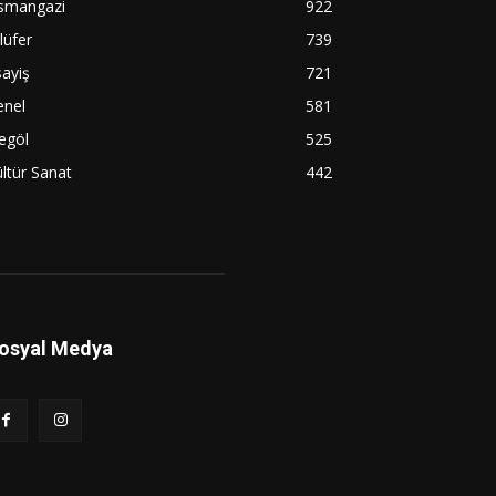
smangazi
922
lüfer
739
ayiş
721
enel
581
egöl
525
ltür Sanat
442
osyal Medya