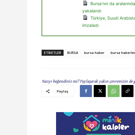
Bursa’nın da aralarınd
yakalandı
Türkiye, Suudi Arabis
imzaladı
ETIKETLER
BURSA
bursa haber
bursa haberler
Yazıyı beğendiniz mi? Paylaşarak yakın çevrenizin de 
Paylaş