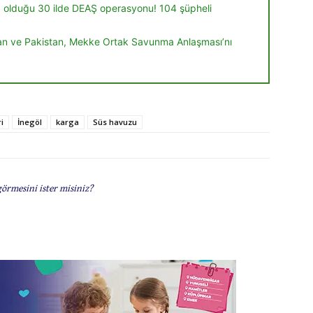
a olduğu 30 ilde DEAŞ operasyonu! 104 şüpheli
tan ve Pakistan, Mekke Ortak Savunma Anlaşması’nı
i
İnegöl
karga
Süs havuzu
görmesini ister misiniz?