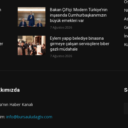
O
Ni
n
Bakan Çiftçi: Modern Türkiye’nin
n
inşasında Cumhurbaşkanımızın
As
büyük emekleri var
G
7 Ağustos 2026
İn
Eylem yapıp belediye binasına
er
girmeye çalışan servisçilere biber
Kü
gazlı müdahale
7 Ağustos 2026
kımızda
S
a'nın Haber Kanalı
şim:
info@bursauludagtv.com