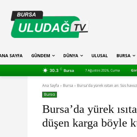
ANA SAYFA
GÜNDEM
DÜNYA
ULUSAL
BURSA
C
30.3
7 Ağustos 2026, Cuma
Gir
Bursa
Ana Sayfa
Bursa
Bursa'da yürek ısıtan an: Süs havu
Bursa
Bursa’da yürek ısıt
düşen karga böyle ku