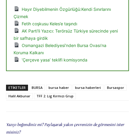
Hayır Diyebilmenin Özgürlüğü:Kendi Sınırlarını
Çizmek
Fetih coşkusu Keles’e taşındı
AK Parti’li Yazıcı: Terörsüz Türkiye sürecinde yeni
bir safhaya girdik
Osmangazi Belediyesi’nden Bursa Ovası’na
Koruma Kalkanı
‘Çerçeve yasa’ teklifi komisyonda
ETIKETLER
BURSA
bursa haber
bursa haberleri
Bursaspor
Halil Akbunar
TFF 2. Lig Kırmızı Grup
Yazıyı beğendiniz mi? Paylaşarak yakın çevrenizin de görmesini ister
misiniz?