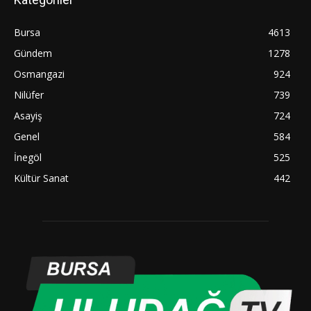
Bursa
4613
Gündem
1278
Osmangazi
924
Nilüfer
739
Asayiş
724
Genel
584
İnegöl
525
Kültür Sanat
442