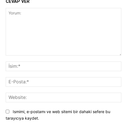
CEVAP VER
Yorum:
İsi
E-
Pos
Web
Ismimi, e-postamı ve web sitemi bir dahaki sefere bu
tarayıcıya kaydet.