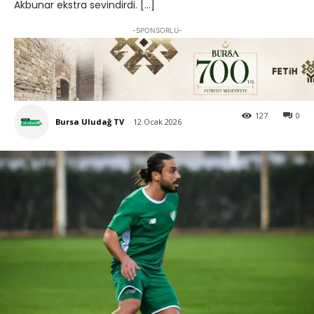
Akbunar ekstra sevindirdi. […]
-SPONSORLU-
127
0
Bursa Uludağ TV
12 Ocak 2026