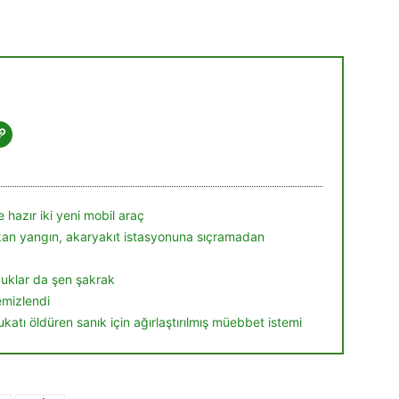
 hazır iki yeni mobil araç
ıkan yangın, akaryakıt istasyonuna sıçramadan
ocuklar da şen şakrak
temizlendi
ukatı öldüren sanık için ağırlaştırılmış müebbet istemi