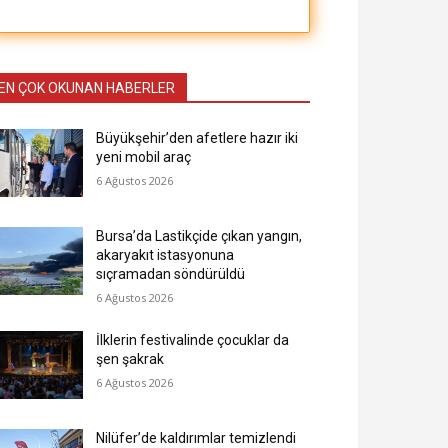
EN ÇOK OKUNAN HABERLER
Büyükşehir’den afetlere hazır iki
yeni mobil araç
6 Ağustos 2026
Bursa’da Lastikçide çıkan yangın,
akaryakıt istasyonuna
sıçramadan söndürüldü
6 Ağustos 2026
İlklerin festivalinde çocuklar da
şen şakrak
6 Ağustos 2026
Nilüfer’de kaldırımlar temizlendi