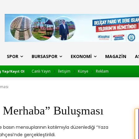
SPOR
BURSASPOR
EKONOMI
MAGAZIN
A
Canlı Yayın
İletişim
Künye
Reklam
ş Yap/Kayıt Ol
şması
 Merhaba” Buluşması
e basın mensuplarının katılımıyla düzenlediği “Yaza
ahçesi’nde gerçekleştirildi.