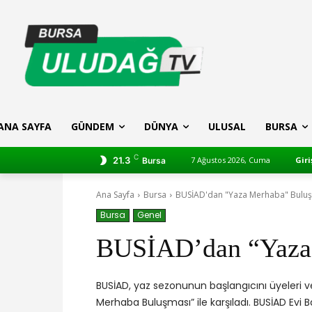
ANA SAYFA
GÜNDEM
DÜNYA
ULUSAL
BURSA
C
21.3
7 Ağustos 2026, Cuma
Giri
Bursa
Ana Sayfa
Bursa
BUSİAD'dan "Yaza Merhaba" Bulu
Bursa
Genel
BUSİAD’dan “Yaza
BUSİAD, yaz sezonunun başlangıcını üyeleri v
Merhaba Buluşması” ile karşıladı. BUSİAD Evi B