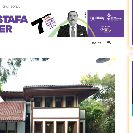
-SPONSORLU-
69
0