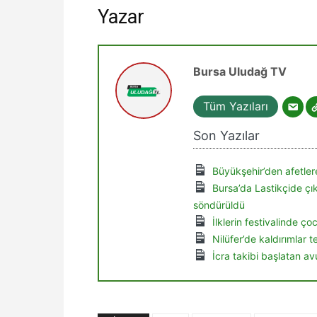
Yazar
Bursa Uludağ TV
Tüm Yazıları
Son Yazılar
Büyükşehir’den afetlere
Bursa’da Lastikçide ç
söndürüldü
İlklerin festivalinde ç
Nilüfer’de kaldırımlar 
İcra takibi başlatan av