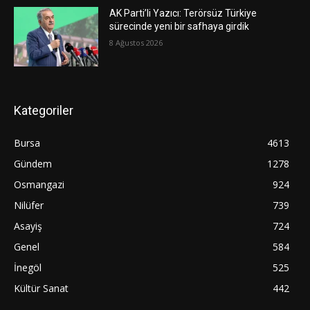
AK Parti’li Yazıcı: Terörsüz Türkiye
sürecinde yeni bir safhaya girdik
8 Ağustos 2026
Kategoriler
Bursa
4613
Gündem
1278
Osmangazi
924
Nilüfer
739
Asayiş
724
Genel
584
İnegöl
525
Kültür Sanat
442