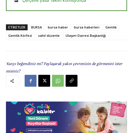
‘Çerçeve yasa’ teklifi komisyonda
ETIKETLER
BURSA
bursa haber
bursa haberleri
Gemlik
Gemlik Körfezi
sahil düzenle
Ulaşım Dairesi Başkanlığı
Yazıyı beğendiniz mi? Paylaşarak yakın çevrenizin de görmesini ister
misiniz?