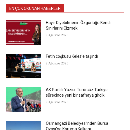
EN ÇOK OKUNAN HABERLER
Hayır Diyebilmenin Özgürlüğü:Kendi
Sınırlarını Çizmek
8 Ağustos 2026
Fetih coşkusu Keles’e taşındı
8 Ağustos 2026
AK Parti’li Yazıcı: Terörsüz Türkiye
sürecinde yeni bir safhaya girdik
8 Ağustos 2026
Osmangazi Belediyesi’nden Bursa
Ovası’na Koruma Kalkanı