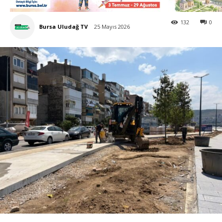
132
0
Bursa Uludağ TV
25 Mayıs 2026