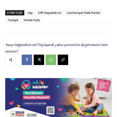
ETIKETLER
chp
CHP Kapatıldı mı
Cumhuriyet Halk Partisi
Türkiye
Yedek Parti
Yazıyı beğendiniz mi? Paylaşarak yakın çevrenizin de görmesini ister
misiniz?