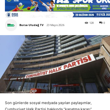
128
0
Bursa Uludağ TV
23 Mayıs 2026
Son günlerde sosyal medyada yayılan paylaşımlar,
Cumhuriyet Halk Partisi hakkında “kapatma kararı”