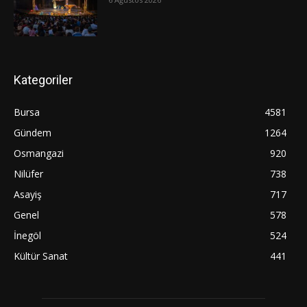
Kategoriler
Bursa
4581
Gündem
1264
Osmangazi
920
Nilüfer
738
Asayiş
717
Genel
578
İnegöl
524
Kültür Sanat
441