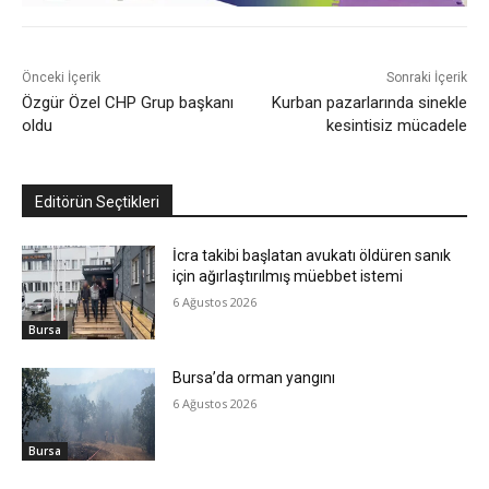
Önceki İçerik
Sonraki İçerik
Özgür Özel CHP Grup başkanı
Kurban pazarlarında sinekle
oldu
kesintisiz mücadele
Editörün Seçtikleri
İcra takibi başlatan avukatı öldüren sanık
için ağırlaştırılmış müebbet istemi
6 Ağustos 2026
Bursa
Bursa’da orman yangını
6 Ağustos 2026
Bursa