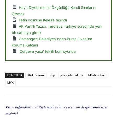
Hayır Diyebilmenin Özgürlüğü:Kendi Sınırlarını
Çizmek
Fetih coşkusu Keles’e taşındı
AK Parti’li Yazıcı: Terörsüz Türkiye sürecinde yeni
bir safhaya girdik
Osmangazi Belediyesi’nden Bursa Ovası’na
Koruma Kalkanı
‘Çerçeve yasa’ teklifi komisyonda
ETIKETLER
26 il başkanı
chp
görevden alındı
Müslim Sarı
MYK
Yazıyı beğendiniz mi? Paylaşarak yakın çevrenizin de görmesini ister
misiniz?