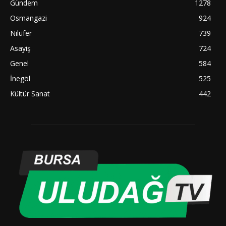
Gündem
1278
Osmangazi
924
Nilüfer
739
Asayiş
724
Genel
584
İnegöl
525
Kültür Sanat
442