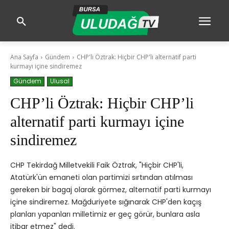
Ana Sayfa
Gündem
CHP'li Öztrak: Hiçbir CHP'li alternatif parti
kurmayı içine sindiremez
Gündem
Ulusal
CHP’li Öztrak: Hiçbir CHP’li
alternatif parti kurmayı içine
sindiremez
CHP Tekirdağ Milletvekili Faik Öztrak, "Hiçbir CHP'li,
Atatürk'ün emaneti olan partimizi sırtından atılması
gereken bir bagaj olarak görmez, alternatif parti kurmayı
içine sindiremez. Mağduriyete sığınarak CHP'den kaçış
planları yapanları milletimiz er geç görür, bunlara asla
itibar etmez" dedi.