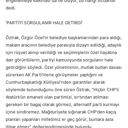
engellemeye kalkması da ne oluyor, bu hangi vicdandır”
dedi.
‘PARTİYİ SORGULANIR HALE GETİRDİ’
Öztrak, Özgür Özel’in belediye başkanlarından para aldığı,
makam aracının belediye parasıyla dizayn edildiği, adaylık
için rüşvet alınıp verildiği ve seçilmişlerin özel hayatına
dair görüntülerin, partiyi kamuoyunda sorgulanır hale
getirdiğini söyledi. Özel yönetiminin, mutlak butlan davası
sürerken AK Parti’lilerle görüşmeler yaptığını ve
Cumhurbaşkanlığı Külliyesi’nden garantiler alarak
söylemde bulunduğunu öne süren Öztrak, “Hiçbir CHP’li
Atatürk’ün emaneti olan partimizi, sırtından atılması
gereken bir bagaj olarak görmez, alternatif parti kurmayı
içine sindiremez. Mağduriyete sığınarak CHP’den kaçış
planları yapanları milletimiz er geç görür, bunlara asla
itibar etmez” değerlendirmesinde bulundu.