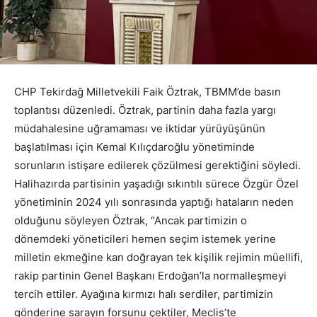
CHP Tekirdağ Milletvekili Faik Öztrak, TBMM’de basın
toplantısı düzenledi. Öztrak, partinin daha fazla yargı
müdahalesine uğramaması ve iktidar yürüyüşünün
başlatılması için Kemal Kılıçdaroğlu yönetiminde
sorunların istişare edilerek çözülmesi gerektiğini söyledi.
Halihazırda partisinin yaşadığı sıkıntılı sürece Özgür Özel
yönetiminin 2024 yılı sonrasında yaptığı hataların neden
olduğunu söyleyen Öztrak, “Ancak partimizin o
dönemdeki yöneticileri hemen seçim istemek yerine
milletin ekmeğine kan doğrayan tek kişilik rejimin müellifi,
rakip partinin Genel Başkanı Erdoğan’la normalleşmeyi
tercih ettiler. Ayağına kırmızı halı serdiler, partimizin
gönderine sarayın forsunu çektiler, Meclis’te