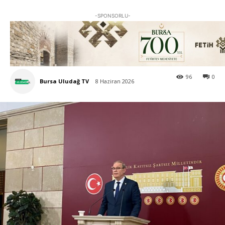
-SPONSORLU-
96
0
Bursa Uludağ TV
8 Haziran 2026