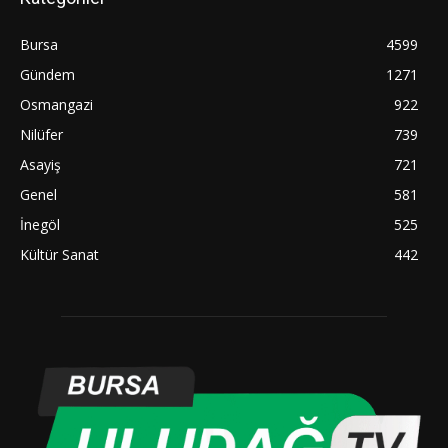
Bursa
4599
Gündem
1271
Osmangazi
922
Nilüfer
739
Asayiş
721
Genel
581
İnegöl
525
Kültür Sanat
442