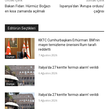
Önceki İçerik
Sonraki İçerik
Bakan Fidan: Hürmüz Boğazı
İspanya’dan ‘Avrupa ordusu’
en kısa zamanda açılmalı
çağrısı
Editörün Seçtikleri
KKTC Cumhurbaşkanı Erhürman: BM’nin
mayın temizleme önerisini Rum tarafı
reddetti
7 Ağustos 2026
Dünya
İtalya’da 27 kentte ‘kırmızı alarm’ verildi
6 Ağustos 2026
Dünya
İtalya’da 27 kentte ‘kırmızı alarm’ verildi
5 Ağustos 2026