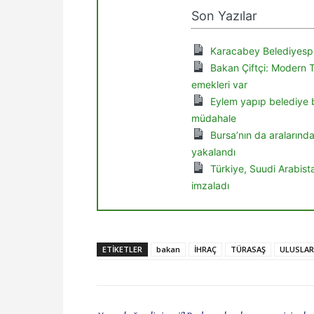
Son Yazılar
Karacabey Belediyespo
Bakan Çiftçi: Modern 
emekleri var
Eylem yapıp belediye b
müdahale
Bursa’nın da aralarınd
yakalandı
Türkiye, Suudi Arabis
imzaladı
ETIKETLER
bakan
İHRAÇ
TÜRASAŞ
ULUSLAR