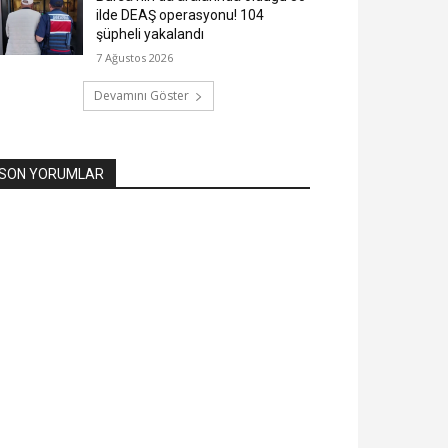
ilde DEAŞ operasyonu! 104
şüpheli yakalandı
7 Ağustos 2026
Devamını Göster
SON YORUMLAR