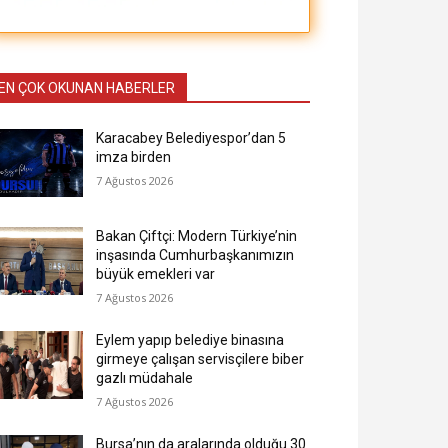
EN ÇOK OKUNAN HABERLER
Karacabey Belediyespor’dan 5
imza birden
7 Ağustos 2026
Bakan Çiftçi: Modern Türkiye’nin
inşasında Cumhurbaşkanımızın
büyük emekleri var
7 Ağustos 2026
Eylem yapıp belediye binasına
girmeye çalışan servisçilere biber
gazlı müdahale
7 Ağustos 2026
Bursa’nın da aralarında olduğu 30