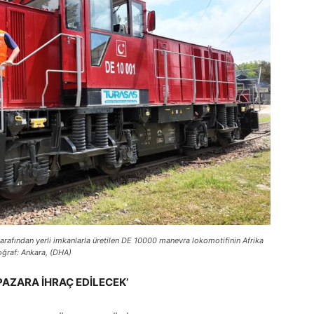
rafından yerli imkanlarla üretilen DE 10000 manevra lokomotifinin Afrika
toğraf: Ankara, (DHA)
PAZARA İHRAÇ EDİLECEK’