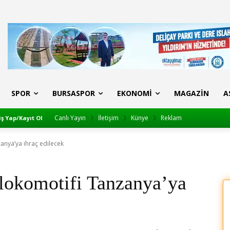
SPOR
BURSASPOR
EKONOMI
MAGAZIN
A
Canlı Yayın
İletişim
Künye
Reklam
iş Yap/Kayıt Ol
nya’ya ihraç edilecek
lokomotifi Tanzanya’ya