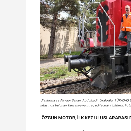
Ulaştırma ve Altyapı Bakanı Abdulkadir Uraloğlu, TÜRASAŞ ta
kıtasında bulunan Tanzanya’ya ihraç edileceğini bildirdi. Fo
‘ÖZGÜN MOTOR, İLK KEZ ULUSLARARASI 