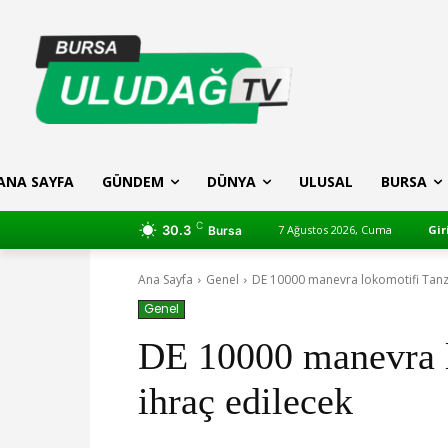
ANA SAYFA
GÜNDEM
DÜNYA
ULUSAL
BURSA
C
30.3
7 Ağustos 2026, Cuma
Gir
Bursa
Ana Sayfa
Genel
DE 10000 manevra lokomotifi Tanza
Genel
DE 10000 manevra 
ihraç edilecek