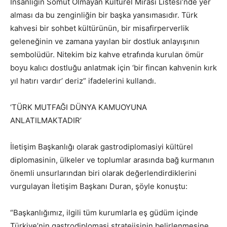
İnsanlığın Somut Olmayan Kültürel Mirası Listesi’nde yer
alması da bu zenginliğin bir başka yansımasıdır. Türk
kahvesi bir sohbet kültürünün, bir misafirperverlik
geleneğinin ve zamana yayılan bir dostluk anlayışının
sembolüdür. Nitekim biz kahve etrafında kurulan ömür
boyu kalıcı dostluğu anlatmak için ‘bir fincan kahvenin kırk
yıl hatırı vardır’ deriz” ifadelerini kullandı.
‘TÜRK MUTFAĞI DÜNYA KAMUOYUNA
ANLATILMAKTADIR’
İletişim Başkanlığı olarak gastrodiplomasiyi kültürel
diplomasinin, ülkeler ve toplumlar arasında bağ kurmanın
önemli unsurlarından biri olarak değerlendirdiklerini
vurgulayan İletişim Başkanı Duran, şöyle konuştu:
“Başkanlığımız, ilgili tüm kurumlarla eş güdüm içinde
Türkiye’nin gastrodiplomasi stratejisinin belirlenmesine