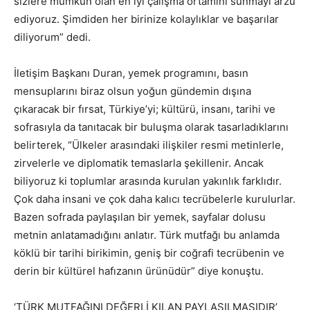
sizlere mümkün olan en iyi çalışma ortamını sunmayı arzu
ediyoruz. Şimdiden her birinize kolaylıklar ve başarılar
diliyorum” dedi.
İletişim Başkanı Duran, yemek programını, basın
mensuplarını biraz olsun yoğun gündemin dışına
çıkaracak bir fırsat, Türkiye’yi; kültürü, insanı, tarihi ve
sofrasıyla da tanıtacak bir buluşma olarak tasarladıklarını
belirterek, “Ülkeler arasındaki ilişkiler resmi metinlerle,
zirvelerle ve diplomatik temaslarla şekillenir. Ancak
biliyoruz ki toplumlar arasında kurulan yakınlık farklıdır.
Çok daha insani ve çok daha kalıcı tecrübelerle kurulurlar.
Bazen sofrada paylaşılan bir yemek, sayfalar dolusu
metnin anlatamadığını anlatır. Türk mutfağı bu anlamda
köklü bir tarihi birikimin, geniş bir coğrafi tecrübenin ve
derin bir kültürel hafızanın ürünüdür” diye konuştu.
‘TÜRK MUTFAĞINI DEĞERLİ KILAN PAYLAŞILMASIDIR’