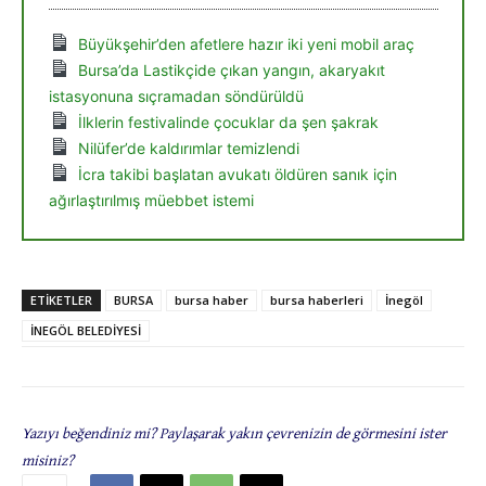
Büyükşehir’den afetlere hazır iki yeni mobil araç
Bursa’da Lastikçide çıkan yangın, akaryakıt
istasyonuna sıçramadan söndürüldü
İlklerin festivalinde çocuklar da şen şakrak
Nilüfer’de kaldırımlar temizlendi
İcra takibi başlatan avukatı öldüren sanık için
ağırlaştırılmış müebbet istemi
ETIKETLER
BURSA
bursa haber
bursa haberleri
İnegöl
İNEGÖL BELEDİYESİ
Yazıyı beğendiniz mi? Paylaşarak yakın çevrenizin de görmesini ister
misiniz?