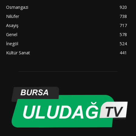
Osmangazi
920
Nilüfer
738
Asayiş
717
Genel
578
İnegöl
524
Kültür Sanat
441