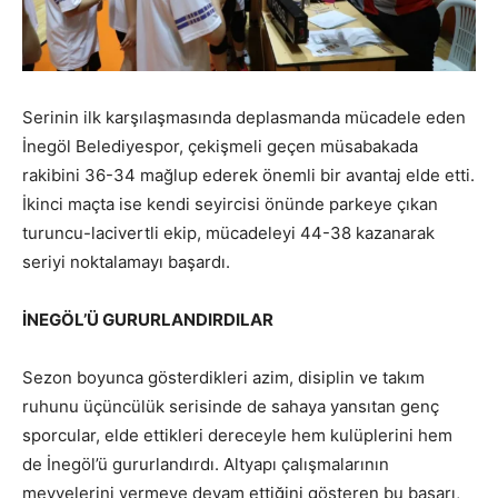
Serinin ilk karşılaşmasında deplasmanda mücadele eden
İnegöl Belediyespor, çekişmeli geçen müsabakada
rakibini 36-34 mağlup ederek önemli bir avantaj elde etti.
İkinci maçta ise kendi seyircisi önünde parkeye çıkan
turuncu-lacivertli ekip, mücadeleyi 44-38 kazanarak
seriyi noktalamayı başardı.
İNEGÖL’Ü GURURLANDIRDILAR
Sezon boyunca gösterdikleri azim, disiplin ve takım
ruhunu üçüncülük serisinde de sahaya yansıtan genç
sporcular, elde ettikleri dereceyle hem kulüplerini hem
de İnegöl’ü gururlandırdı. Altyapı çalışmalarının
meyvelerini vermeye devam ettiğini gösteren bu başarı,