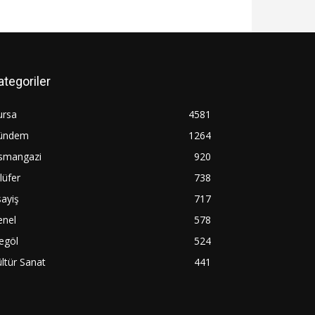
ategoriler
ursa
4581
ündem
1264
smangazi
920
lüfer
738
ayiş
717
enel
578
egöl
524
ltür Sanat
441