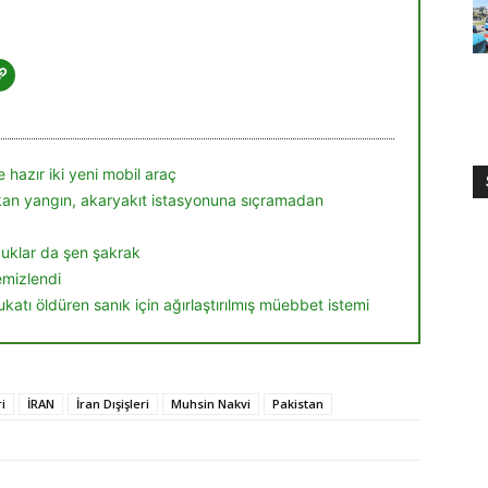
 hazır iki yeni mobil araç
ıkan yangın, akaryakıt istasyonuna sıçramadan
ocuklar da şen şakrak
temizlendi
ukatı öldüren sanık için ağırlaştırılmış müebbet istemi
i
İRAN
İran Dışişleri
Muhsin Nakvi
Pakistan