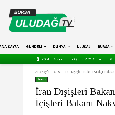
ANA SAYFA
GÜNDEM
DÜNYA
ULUSAL
BURSA
C
20.4
7 Ağustos 2026, Cuma
Gir
Bursa
Ana Sayfa
Bursa
İran Dışişleri Bakanı Arakçi, Pakista
Bursa
İran Dışişleri Bakan
İçişleri Bakanı Nakv