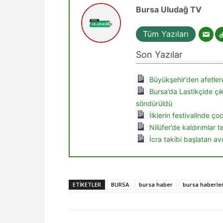
Bursa Uludağ TV
Tüm Yazıları
Son Yazılar
Büyükşehir’den afetlere
Bursa’da Lastikçide ç
söndürüldü
İlklerin festivalinde ç
Nilüfer’de kaldırımlar 
İcra takibi başlatan av
ETIKETLER
BURSA
bursa haber
bursa haberler