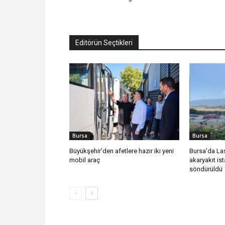
Editörün Seçtikleri
Bursa
Bursa
Büyükşehir’den afetlere hazır iki yeni
Bursa’da Las
mobil araç
akaryakıt i
söndürüldü