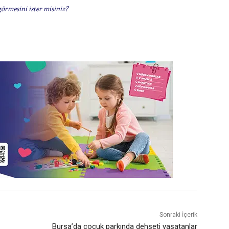
görmesini ister misiniz?
Sonraki İçerik
Bursa’da çocuk parkında dehşeti yaşatanlar