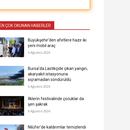
EN ÇOK OKUNAN HABERLER
Büyükşehir’den afetlere hazır iki
yeni mobil araç
6 Ağustos 2026
Bursa’da Lastikçide çıkan yangın,
akaryakıt istasyonuna
sıçramadan söndürüldü
6 Ağustos 2026
İlklerin festivalinde çocuklar da
şen şakrak
6 Ağustos 2026
Nilüfer’de kaldırımlar temizlendi