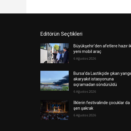
Editörün Seçtikleri
Büyükşehir’den afetlere hazır ik
yeni mobil araç
6 Ağustos 2026
Bursa’da Lastikçide çıkan yangı
akaryakıt istasyonuna
sıçramadan söndürüldü
6 Ağustos 2026
İlklerin festivalinde çocuklar da
şen şakrak
6 Ağustos 2026