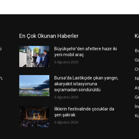
En Çok Okunan Haberler
K
i
Büyükşehir’den afetlere hazır iki
B
yeni mobil araç
G
6 Ağustos 2026
O
Ni
n,
Bursa’da Lastikçide çıkan yangın,
akaryakıt istasyonuna
As
sıçramadan söndürüldü
G
6 Ağustos 2026
İn
İlklerin festivalinde çocuklar da
şen şakrak
Kü
6 Ağustos 2026