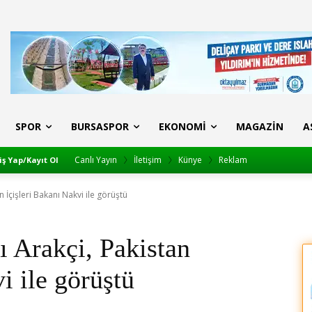
SPOR
BURSASPOR
EKONOMI
MAGAZIN
A
Canlı Yayın
İletişim
Künye
Reklam
iş Yap/Kayıt Ol
n İçişleri Bakanı Nakvi ile görüştü
ı Arakçi, Pakistan
i ile görüştü