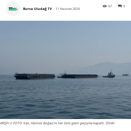
67
0
Bursa Uludağ TV
11 Haziran 2026
ARŞİV // FOTO: İran, Hürmüz Boğazı’nı her türlü gemi geçişine kapattı. (DHA)