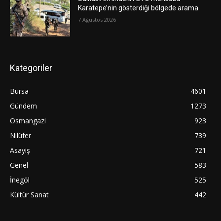
Karatepe’nin gösterdiği bölgede arama
7 Ağustos 2026
Kategoriler
Bursa
4601
Gündem
1273
Osmangazi
923
Nilüfer
739
Asayiş
721
Genel
583
İnegöl
525
Kültür Sanat
442