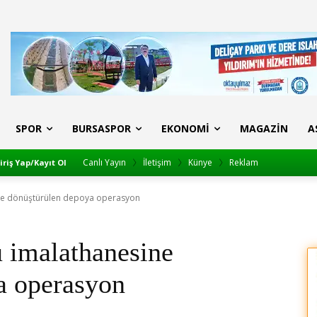
SPOR
BURSASPOR
EKONOMI
MAGAZIN
A
Canlı Yayın
İletişim
Künye
Reklam
iriş Yap/Kayıt Ol
ine dönüştürülen depoya operasyon
u imalathanesine
a operasyon