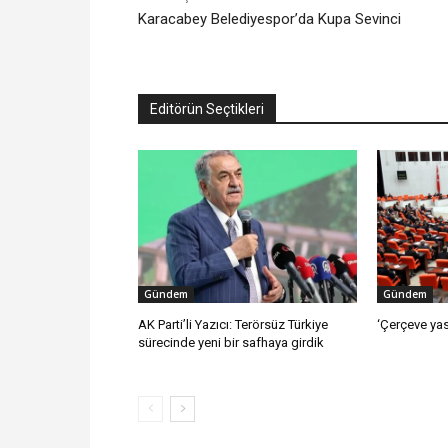
Karacabey Belediyespor’da Kupa Sevinci
Editörün Seçtikleri
Gündem
Gündem
AK Parti’li Yazıcı: Terörsüz Türkiye
‘Çerçeve yas
sürecinde yeni bir safhaya girdik