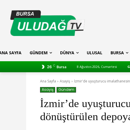
ANA SAYFA
GÜNDEM
DÜNYA
ULUSAL
BURSA
C
26
8 Ağustos 2026, Cumartesi
G
Bursa
Ana Sayfa
Asayiş
İzmir'de uyuşturucu imalathanes
Asayiş
Gündem
İzmir’de uyuşturuc
dönüştürülen depoy