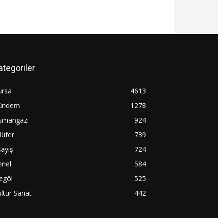
ategoriler
ursa
4613
ündem
1278
smangazi
924
lüfer
739
ayiş
724
enel
584
egöl
525
ltür Sanat
442