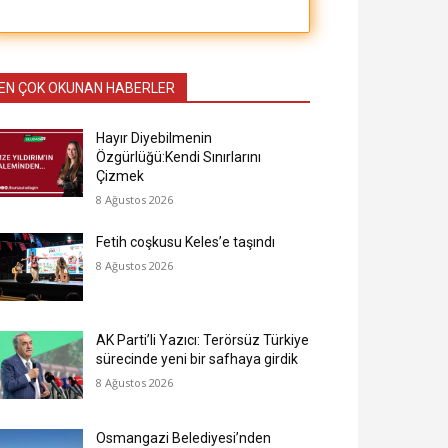
EN ÇOK OKUNAN HABERLER
Hayır Diyebilmenin
Özgürlüğü:Kendi Sınırlarını
Çizmek
8 Ağustos 2026
Fetih coşkusu Keles’e taşındı
8 Ağustos 2026
AK Parti’li Yazıcı: Terörsüz Türkiye
sürecinde yeni bir safhaya girdik
8 Ağustos 2026
Osmangazi Belediyesi’nden