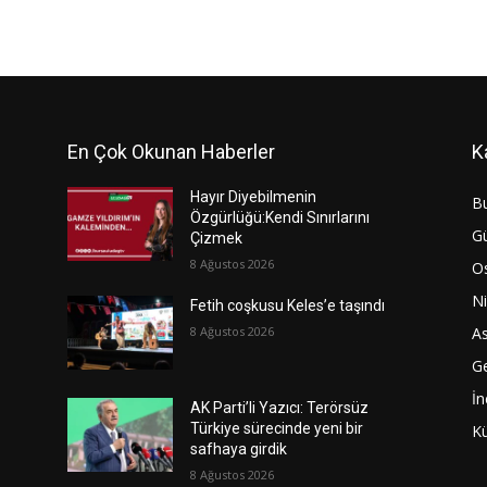
En Çok Okunan Haberler
K
Hayır Diyebilmenin
B
Özgürlüğü:Kendi Sınırlarını
G
Çizmek
8 Ağustos 2026
O
Ni
Fetih coşkusu Keles’e taşındı
8 Ağustos 2026
As
G
İn
AK Parti’li Yazıcı: Terörsüz
Türkiye sürecinde yeni bir
Kü
safhaya girdik
8 Ağustos 2026