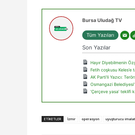
Bursa Uludağ TV
Tüm Yazıları
Son Yazılar
Hayır Diyebilmenin Özg
Fetih coşkusu Keles’e t
AK Parti’li Yazıcı: Ter
Osmangazi Belediyesi’
‘Çerçeve yasa’ teklifi
ETIKETLER
İzmir
operasyon
uyuşturucu imala