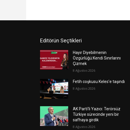
Editörün Seçtikleri
Hayır Diyebilmenin
Özgürlüğü:Kendi Sınırlarını
Çizmek
8 Ağustos 2026
Fetih coşkusu Keles’e taşındı
8 Ağustos 2026
AK Parti’li Yazıcı: Terörsüz
Türkiye sürecinde yeni bir
safhaya girdik
8 Ağustos 2026