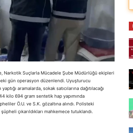
e, Narkotik Suçlarla Mücadele Şube Müdürlüğü ekipleri
nceki gün operasyon düzenlendi. Uyuşturucu
yaptığı aramalarda, sokak satıcılarına dağıtılacağı
e 44 kilo 694 gram sentetik hap yapımında
heliler Ö.U. ve S.K. gözaltına alındı. Polisteki
 şüpheli çıkarıldıkları mahkemece tutuklandı.