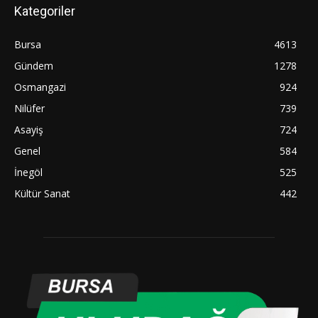
Kategoriler
Bursa
4613
Gündem
1278
Osmangazi
924
Nilüfer
739
Asayiş
724
Genel
584
İnegöl
525
Kültür Sanat
442