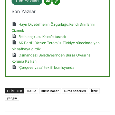
Tüm Yazıları
Son Yazılar
Hayır Diyebilmenin Özgürlüğü:Kendi Sınırlarını
Çizmek
Fetih coşkusu Keles’e taşındı
AK Parti’li Yazıcı: Terörsüz Türkiye sürecinde yeni
bir safhaya girdik
Osmangazi Belediyesi’nden Bursa Ovası’na
Koruma Kalkanı
‘Çerçeve yasa’ teklifi komisyonda
ETIKETLER
BURSA
bursa haber
bursa haberleri
İznik
yangın