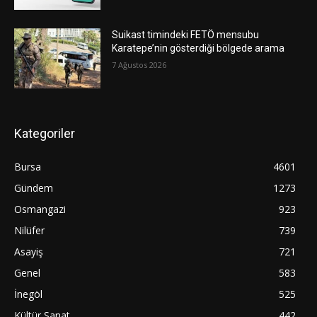
Suikast timindeki FETÖ mensubu
Karatepe’nin gösterdiği bölgede arama
7 Ağustos 2026
Kategoriler
Bursa
4601
Gündem
1273
Osmangazi
923
Nilüfer
739
Asayiş
721
Genel
583
İnegöl
525
Kültür Sanat
442