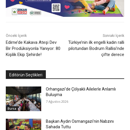
Önceki İçerik
Sonraki İçerik
Edirne’de Kakava Ateşi Dev
Türkiye’nin ilk engelli kadın ralli
Bir Prodüksiyonla Yanıyor: 80
pilotundan Bodrum Rallisi’nde
Kişilik Ekip Şehirde!
çifte derece
Editörün Seçtikleri
Orhangazi’de Çölyaklı Ailelerle Anlamlı
Buluşma
7 Ağustos 2026
Bursa
Başkan Aydın Osmangazi’nin Nabzını
Sahada Tuttu