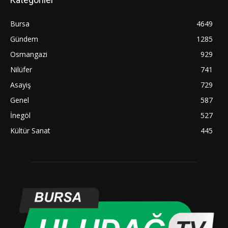
Bursa
4649
Gündem
1285
Osmangazi
929
Nilüfer
741
Asayiş
729
Genel
587
İnegöl
527
Kültür Sanat
445