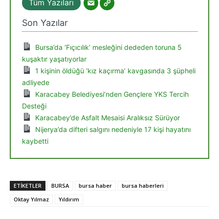
Tüm Yazıları
Son Yazılar
Bursa’da ‘Fıçıcılık’ mesleğini dededen toruna 5
kuşaktır yaşatıyorlar
1 kişinin öldüğü ‘kız kaçırma’ kavgasında 3 şüpheli
adliyede
Karacabey Belediyesi’nden Gençlere YKS Tercih
Desteği
Karacabey’de Asfalt Mesaisi Aralıksız Sürüyor
Nijerya’da difteri salgını nedeniyle 17 kişi hayatını
kaybetti
ETIKETLER
BURSA
bursa haber
bursa haberleri
Oktay Yılmaz
Yıldırım