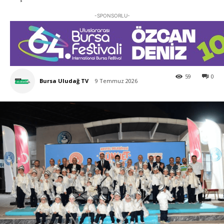
-SPONSORLU-
59
0
Bursa Uludağ TV
9 Temmuz 2026