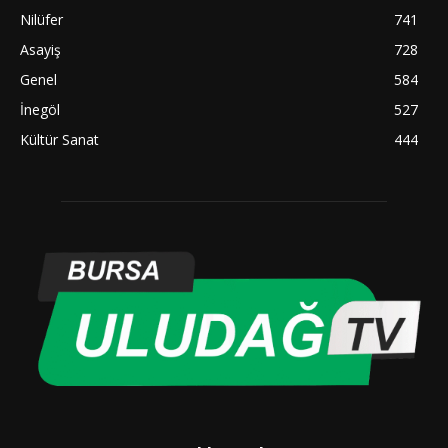
Nilüfer
741
Asayiş
728
Genel
584
İnegöl
527
Kültür Sanat
444